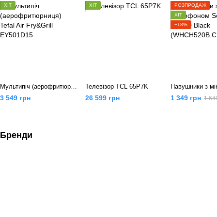
ХІТ
ХІТ
РОЗПРОДАЖ
ХІТ
−18%
Мультипіч (аерофритюрниця) Tefal Air Fry&Grill EY501D15
Телевізор TCL 65P7K
3 549 грн
26 599 грн
1 349 грн
1 64
Бренди