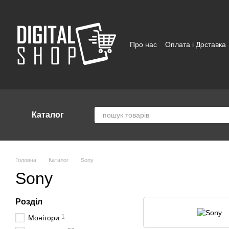
Перейти до основного контенту
Про нас
Оплата і Доставка
Відгуки про магазин
Угод
Каталог
Головна
Каталог
Sony
Sony
Розділ
1
Монітори