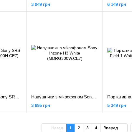
3 049 грн
6 149 грн
Портативна колонка Sony SRS-XB100 Grey (SRSXB100H.CE7)
Навушники з мікрофоном Sony Inzone H3 White (MDRG300W.CE7)
3 695 грн
5 349 грн
Назад
1
2
3
4
Вперед