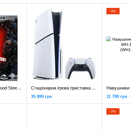
−3%
Гра для PS5 Back 4 Blood Steelbook Special Edition PS5 (PSV15)
Стаціонарна ігрова приставка Sony PlayStation 5 Slim 1TB
35 999 грн
11 799 грн
−7%