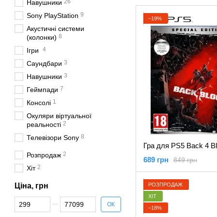
26
Навушники
9
Sony PlayStation
−19%
Акустичні системи
8
(колонки)
4
Ігри
3
Саундбари
3
Навушники
7
Геймпади
1
Консолі
Окуляри віртуальної
2
реальності
8
Телевізори Sony
2
Розпродаж
689 грн
849 грн
2
Хіт
РОЗПРОДАЖ
Ціна, грн
ХІТ
Від Ціна, грн
До Ціна, грн
ОК
−18%