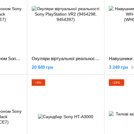
Навушники з мікрофоном Sony WH-CH520 Black (WHCH520B.CE7)
Окуляри віртуальної реальності Sony PlayStation VR2 (9454298, 9454397)
20 849 грн
3 249 грн
3
−4%
−24%