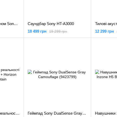
Навушники з мікрофоном Sony WH-1000XM5 Black (WH1000XM5B.CE7)
Саундбар Sony HT-A3000
18 499 грн
12 299 грн
19 299 грн
Окуляри віртуальної реальності Sony PlayStation VR2 + Horizon Call of the Mountain
Геймпад Sony DualSense Gray Camouflage (9423799)