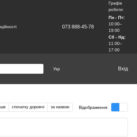
Графік
роботи:
Пн - Пт:
10:00–
073 888-45-78
ційності
19:00
Сб - Нд:
11:00–
17:00
Вхід
Укр
вше
спочатку дорожчі
за назвою
Відображення: