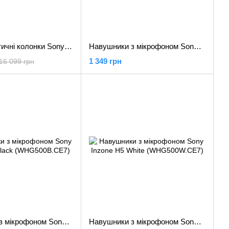
Тилові акустичні колонки Sony SA-RS3S
Навушники з мікрофоном Sony WH-CH520 Blue (WHCH520L.CE7)
1 349 грн
16 099 грн
Навушники з мікрофоном Sony Inzone H5 Black (WHG500B.CE7)
Навушники з мікрофоном Sony Inzone H5 White (WHG500W.CE7)