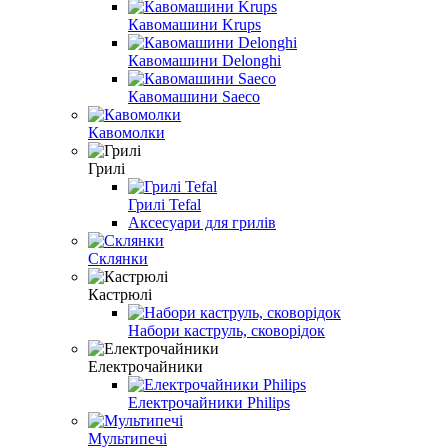
Кавомашини Krups
Кавомашини Delonghi
Кавомашини Saeco
Кавомолки
Грилі
Грилі Tefal
Аксесуари для грилів
Склянки
Кастрюлі
Набори каструль, сковорідок
Електрочайники
Електрочайники Philips
Мультипечі