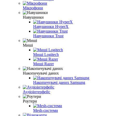
Мікрофони
Навушники
Навушники HyperX
Навушники Trust
Миші
Миші Logitech
Миші Razer
Накопичувачі даних
Накопичувачі даних Samsung
Аудіоінтерфейс
Роутери
Mesh-системи