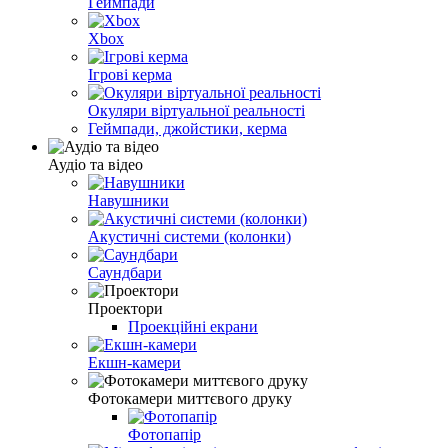
Геймпади
Xbox
Ігрові керма
Окуляри віртуальної реальності
Геймпади, джойстики, керма
Аудіо та відео
Навушники
Акустичні системи (колонки)
Саундбари
Проектори
Проекційні екрани
Екшн-камери
Фотокамери миттєвого друку
Фотопапір