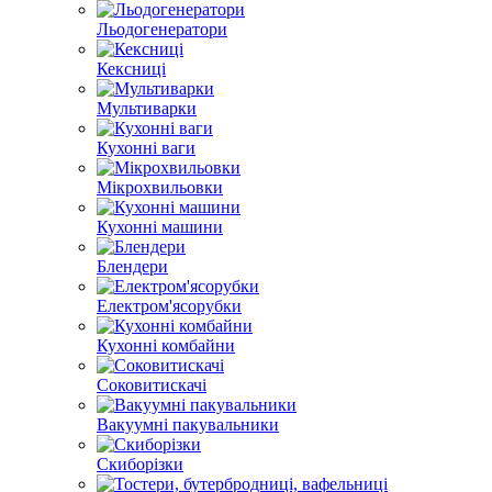
Льодогенератори
Кексниці
Мультиварки
Кухонні ваги
Мікрохвильовки
Кухонні машини
Блендери
Електром'ясорубки
Кухонні комбайни
Соковитискачі
Вакуумні пакувальники
Скиборізки