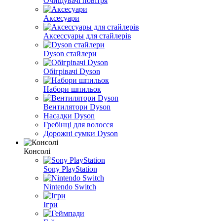
Очищувачі повітря
Аксесуари
Аксессуары для стайлерів
Dyson стайлери
Обігрівачі Dyson
Набори шпильок
Вентилятори Dyson
Насадки Dyson
Гребінці для волосся
Дорожні сумки Dyson
Консолі
Sony PlayStation
Nintendo Switch
Ігри