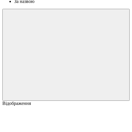
За назвою
Відображення