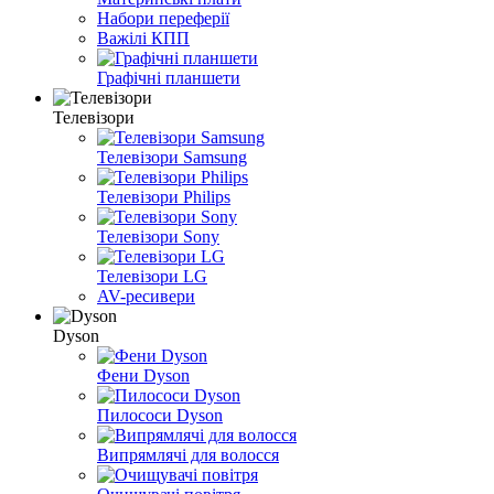
Набори переферії
Важілі КПП
Графічні планшети
Телевізори
Телевізори Samsung
Телевізори Philips
Телевізори Sony
Телевізори LG
AV-ресивери
Dyson
Фени Dyson
Пилососи Dyson
Випрямлячі для волосся