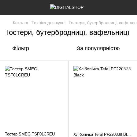
Каталог
Техніка для кухні
Тостери, бутербродниці, вафельн
Тостери, бутербродниці, вафельниці
Фільтр
За популярністю
Тостер SMEG TSF01CREU
Хлібопічка Tefal PF220838 Black