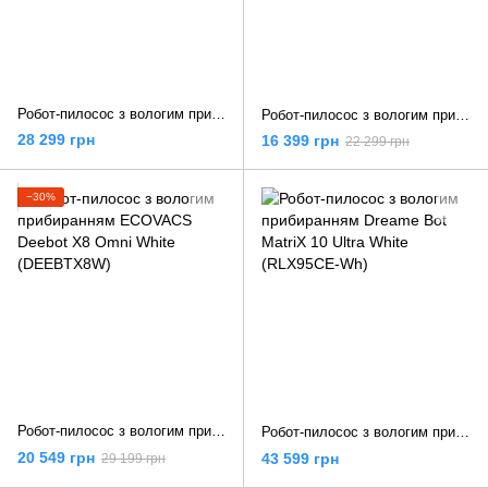
Робот-пилосос з вологим прибиранням ECOVACS Deebot T50 Max Pro Omni Black (DEX54)
Робот-пилосос з вологим прибиранням iRobot Roomba Combo 505+ AutoWash dock White (N185240)
28 299 грн
16 399 грн
22 299 грн
−30%
Робот-пилосос з вологим прибиранням ECOVACS Deebot X8 Omni White (DEEBTX8W)
Робот-пилосос з вологим прибиранням Dreame Bot MatriX 10 Ultra White (RLX95CE-Wh)
20 549 грн
43 599 грн
29 199 грн