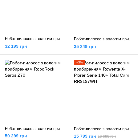
Робот-пилосос з вологим прибиранням Dreame X50 Ultra White (RLX85CE-6-Wh)
Робот-пилосос з вологим прибиранням Dreame X50 Ultra Complete White
32 199 грн
35 249 грн
−5%
Робот-пилосос з вологим прибиранням RoboRock Saros Z70
Робот-пилосос з вологим прибиранням Rowenta X-Plorer Serie 140+ Total Care RR9197WH
50 299 грн
15 799 грн
16 699 грн