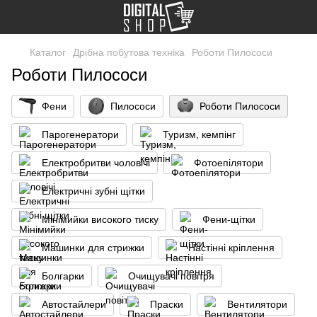
Каталог
Дрібна побутова техніка
Роботи Пилососи
Роботи Пилососи
Фени
Пилососи
Роботи Пилососи
Парогенератори
Туризм, кемпінг
Електробритви чоловічі
Фотоепілятори
Електричні зубні щітки
Мінімийки високого тиску
Фени-щітки
Машинки для стрижки
Настінні кріплення
Болгарки
Очищувачі повітря
Автостайлери
Праски
Вентилятори