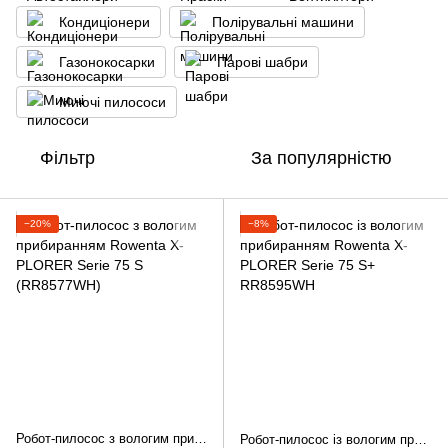
Кондиціонери
Полірувальні машини
Газонокосарки
Парові шабри
Миючі пилососи
Фільтр
За популярністю
−20%
−8%
Робот-пилосос з вологим прибиранням Rowenta X-PLORER Serie 75 S (RR8577WH)
Робот-пилосос із вологим прибиранням Rowenta X-PLORER Serie 75 S+ RR8595WH