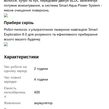
волосся, хутро та пух, передовий двигун BLDC забезпечує
потужне всмоктування, а система Smart Aqua Power System -
якісне очищення поверхонь.
Прибере скрізь
Робот-пилосос з ультраточною лазерною навігацією Smart
Exploration 8.0 для розумного та ефективного прибирання
всього вашого будинку.
Характеристики
Час роботи на
2 години
одному заряді
Час повної
4 години
зарядки
Ємність
пилозбірника,
400
л:
Живлення:
акумулятор