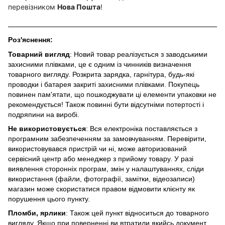
перевізником
Нова Пошта
!
Роз'яснення:
Товарний вигляд
: Новий товар реалізується з заводськими
захисними плівками, це є одним із чинників визначення
товарного вигляду. Розкрита зарядка, гарнітура, будь-які
проводки і батарея закриті захисними плівками. Покупець
повинен пам'ятати, що пошкоджувати ці елементи упаковки не
рекомендується! Також повинні бути відсутніми потертості і
подряпини на виробі.
Не використовується
: Вся електроніка поставляється з
програмним забезпеченням за замовчуванням. Перевірити,
використовувався пристрій чи ні, може авторизований
сервісний центр або менеджер з прийому товару. У разі
виявлення сторонніх програм, змін у налаштуваннях, сліди
використання (файли, фотографії, замітки, відеозаписи)
магазин може скористатися правом відмовити клієнту як
порушення цього пункту.
Пломби, ярлики
: Також цей пункт відноситься до товарного
вигляду. Якщо при поверненні ви втратили якийсь документ,