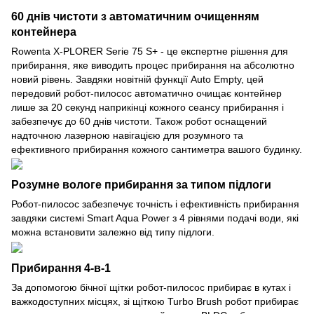
60 днів чистоти з автоматичним очищенням
контейнера
Rowenta X-PLORER Serie 75 S+ - це експертне рішення для
прибирання, яке виводить процес прибирання на абсолютно
новий рівень. Завдяки новітній функції Auto Empty, цей
передовий робот-пилосос автоматично очищає контейнер
лише за 20 секунд наприкінці кожного сеансу прибирання і
забезпечує до 60 днів чистоти. Також робот оснащений
надточною лазерною навігацією для розумного та
ефективного прибирання кожного сантиметра вашого будинку.
Розумне вологе прибирання за типом підлоги
Робот-пилосос забезпечує точність і ефективність прибирання
завдяки системі Smart Aqua Power з 4 рівнями подачі води, які
можна встановити залежно від типу підлоги.
Прибирання 4-в-1
За допомогою бічної щітки робот-пилосос прибирає в кутах і
важкодоступних місцях, зі щіткою Turbo Brush робот прибирає