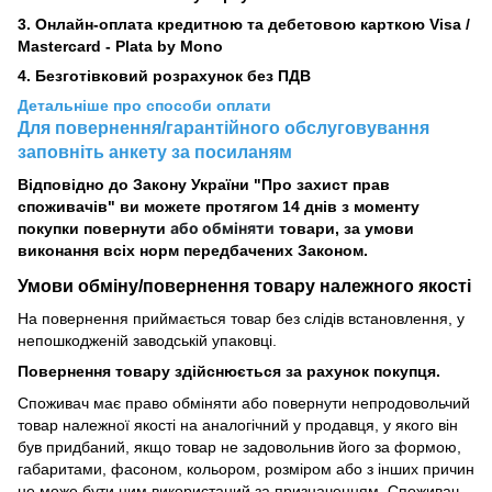
3. Онлайн-оплата кредитною та дебетовою карткою Visa /
Mastercard - Plata by Mono
4. Безготівковий розрахунок без ПДВ
Детальніше про способи оплати
Для повернення/гарантійного обслуговування
заповніть анкету за посиланям
Відповідно до Закону України "Про захист прав
споживачів" ви можете протягом 14 днів з моменту
або обміняти
покупки повернути
товари, за умови
виконання всіх норм передбачених Законом.
Умови обміну/повернення товару
належного
якості
На повернення приймається товар без слідів встановлення, у
непошкодженій заводській упаковці.
Повернення товару здійснюється за рахунок покупця.
Споживач має право обміняти або повернути непродовольчий
товар належної якості на аналогічний у продавця, у якого він
був придбаний, якщо товар не задовольнив його за формою,
габаритами, фасоном, кольором, розміром або з інших причин
не може бути ним використаний за призначенням. Споживач