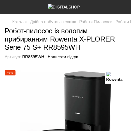
Каталог
Дрібна побутова техніка
Роботи Пилососи
Роботи 
Робот-пилосос із вологим
прибиранням Rowenta X-PLORER
Serie 75 S+ RR8595WH
Артикул:
RR8595WH
Написати відгук
−8%