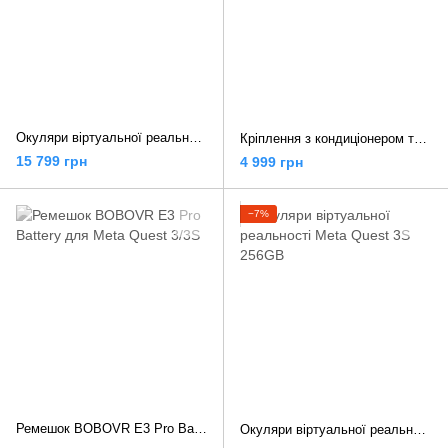
Окуляри віртуальної реальності Meta Quest 3S 128GB
Кріплення з кондиціонером та батареєю BOBOVR S3 PRO 10000mAh для Meta Quest 3/3S
15 799 грн
4 999 грн
−7%
Ремешок BOBOVR E3 Pro Battery для Meta Quest 3/3S
Окуляри віртуальної реальності Meta Quest 3S 256GB