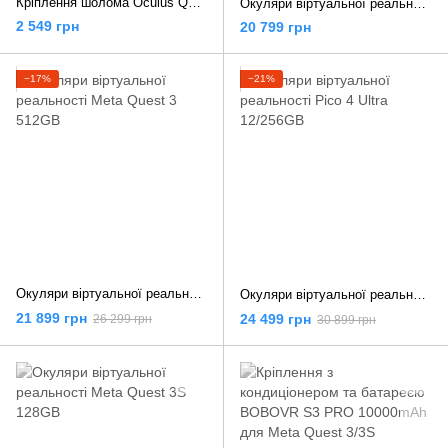
Кріплення шолома Oculus Quest 2 Elite Strap
Окуляри віртуальної реальності Meta Quest 3 128GB
2 549 грн
20 799 грн
−17%
−21%
Окуляри віртуальної реальності Meta Quest 3 512GB
Окуляри віртуальної реальності Pico 4 Ultra 12/256GB
21 899 грн
24 499 грн
26 299 грн
30 899 грн