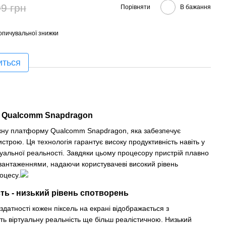
9 грн
Порівняти
В бажання
опичувальної знижки
иться
 Qualcomm Snapdragon
тужну платформу Qualcomm Snapdragon, яка забезпечує
строю. Ця технологія гарантує високу продуктивність навіть у
уальної реальності. Завдяки цьому процесору пристрій плавно
вантаженнями, надаючи користувачеві високий рівень
оцесу.
ть - низький рівень спотворень
здатності кожен піксель на екрані відображається з
ть віртуальну реальність ще більш реалістичною. Низький