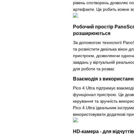
рівень спотворень дозволяє пор
артефакти. Це робить кожне зо
Робочий простір PanoScr
розширюються
За допомогою технології Pano
та розмістити декілька вікон д
пристроєм, дозволяючи одноча
завдань у віртуальній реальност
для роботи та розваг.
Взаємодія з використанн
Pico 4 Ultra підтримує взаємо
функціонал пристрою. Це дозв
керування та зручність викори
Pico 4 Ultra ідеальним інструм
використовувати додаткові при
HD-камера - для відчутті