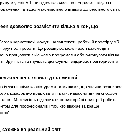
инути у світ VR, не відволікаючись на неприємні візуальні
браження та відео максимально близьким до реального світу.
een дозволяє розмістити кілька вікон, що
Screen користувачі можуть налаштувати робочий простір у VR
ля зручності роботи. Це розширює можливості взаємодії з
сно працювати з кількома програмами або виконувати кілька
і. Зручність та гнучкість цієї функції відкриває нові горизонти
ям зовнішніх клавіатур та мишей
дію із зовнішніми клавіатурами та мишами, що значно розширює
оляє комфортно працювати і грати, надаючи звичні способи
стання. Можливість підключати периферійні пристрої робить
ентом для професіоналів і тих, хто вважає за краще
строї.
в, схожих на реальний світ