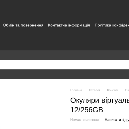
Обмін та повернення
Контактна інформація
Політика конфіден
а користувача
Головна
Каталог
Консолі
Ок
Окуляри віртуаль
12/256GB
Немає в наявності
Написати відгу