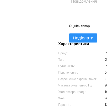
Оцініть товар
Надіслати
Характеристики
Бренд:
P
Тип:
О
Сумісність:
P
Підключення:
Б
Разрешение экрана, точек:
2
Частота оновлення, Гц:
9
Угол обзора, град.:
1
Wi-Fi:
W
Гарантія:
1