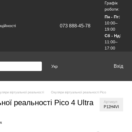
Графік
роботи:
Пн - Пт:
10:00–
073 888-45-78
ційності
19:00
Сб - Нд:
11:00–
17:00
Вхід
Укр
уляри віртуальної реальності
Окуляри віртуальної реальності Pico
ної реальності Pico 4 Ultra
Артикул
P12H4VI
к