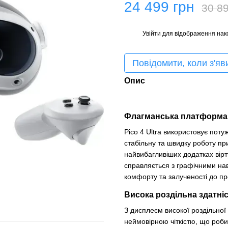
24 499 грн
30 89
Увійти
для відображення нак
%
Повідомити, коли з'яв
Опис
Флагманська платформа
Pico 4 Ultra використовує по
стабільну та швидку роботу при
найвибагливіших додатках вірт
справляється з графічними на
комфорту та залученості до пр
Висока роздільна здатніс
З дисплеєм високої роздільної 
неймовірною чіткістю, що роби