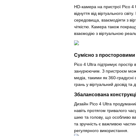
HD-камера на пристрої Pico 4 
відчуття від віртуального сві
середовища, взаємодіяти з вір
чіткістю. Камера також покращ
взаємодію з віртуальною реаль
Сумісно з просторовими 
Pico 4 Ultra підтримує простір
занурюючим. З пристроєм можн
медіа, такими як 360-градусні
грань у віртуальний досвід та 
Збалансована конструкц
Дизайн Pico 4 Ultra продумани
навіть протягом тривалого час
шию та голову, що особливо ва
та зручність є важливою част
регулярного використання.