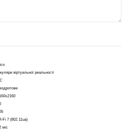
ico
куляри віртуальної реальності
C
ездротове
160х2160
0
05
i-Fi 7 (802.11ua)
2 міс