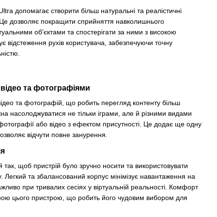
Ultra допомагає створити більш натуральні та реалістичні
ту. Це дозволяє покращити сприйняття навколишнього
туальними об'єктами та спостерігати за ними з високою
ує відстеження рухів користувача, забезпечуючи точну
ністю.
відео та фотографіями
 відео та фотографій, що робить перегляд контенту більш
а насолоджуватися не тільки іграми, але й різними видами
 фотографії або відео з ефектом присутності. Це додає ще одну
дозволяє відчути повне занурення.
ія
й так, щоб пристрій було зручно носити та використовувати
у. Легкий та збалансований корпус мінімізує навантаження на
жливо при тривалих сесіях у віртуальній реальності. Комфорт
иною цього пристрою, що робить його чудовим вибором для