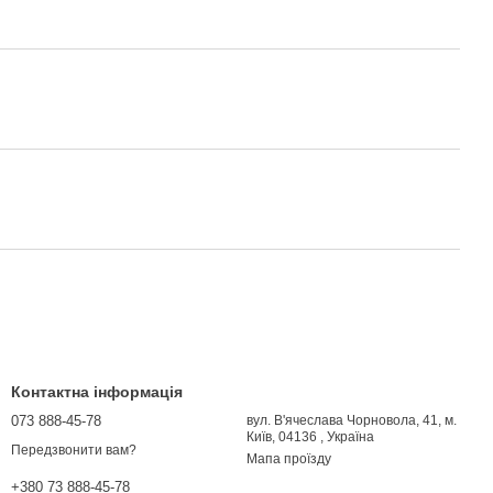
Контактна інформація
073 888-45-78
вул. В'ячеслава Чорновола, 41, м.
Київ, 04136 , Україна
Передзвонити вам?
Мапа проїзду
+380 73 888-45-78