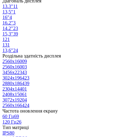
Діагональ дисплея
13.3"
11
13,5"
1
16"
4
16.2"
3
14.2"
23
15,3"
39
12
1
13
1
13,6"
24
Роздільна здатність дисплея
2560x1600
9
2560x1600
3
3456x2234
3
3024x1964
23
2880x1864
39
2304x1440
1
2408x1506
1
3072x1920
4
2560x1664
24
Частота оновлення екрану
60 Гц
69
120 Гц
26
Тип матриці
IPS
80