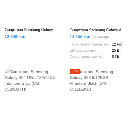
Смартфон Samsung Galaxy A54 5G 8/128GB Awesome Lime (SM-A546BLGC)
Смартфон Samsung Galaxy A55 5G 8/128GB Awesome Iceblue (SM-A556BLBA)
12 549 грн
13 649 грн
15 339 грн
Гарантійний термін, міс.
12 міс
Швидка зарядка
25 Вт
Оперативна пам'ять:
8 ГБ
−4%