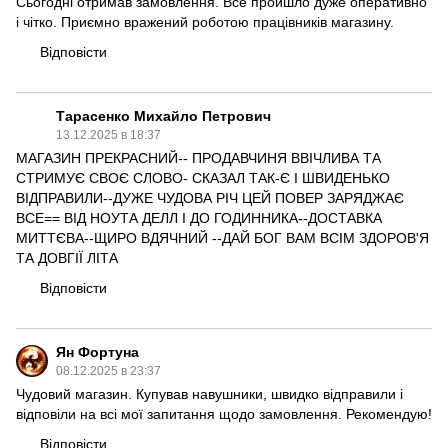
Сьогодні отримав замовлення. Все пройшло дуже оперативно
і чітко. Приємно вражений роботою працівників магазину.
Відповісти
Тарасенко Михайло Петрович
13.12.2025 в 18:37
МАГАЗИН ПРЕКРАСНИЙ-- ПРОДАВЧИНЯ ВВІЧЛИВА ТА
СТРИМУЄ СВОЄ СЛОВО- СКАЗАЛ ТАК-Є І ШВИДЕНЬКО
ВІДПРАВИЛИ--ДУЖЕ ЧУДОВА РІЧ ЦЕЙ ПОВЕР ЗАРЯДЖАЄ
ВСЕ== ВІД НОУТА ДЕЛЛ І ДО ГОДИННИКА--ДОСТАВКА
МИТТЄВА--ЩИРО ВДЯЧНИЙ --ДАЙ БОГ ВАМ ВСІМ ЗДОРОВ'Я
ТА ДОВГІЇ ЛІТА
Відповісти
Ян Фортуна
08.12.2025 в 23:37
Чудовий магазин. Купував навушники, швидко відправили і
відповіли на всі мої запитання щодо замовлення. Рекомендую!
Відповісти