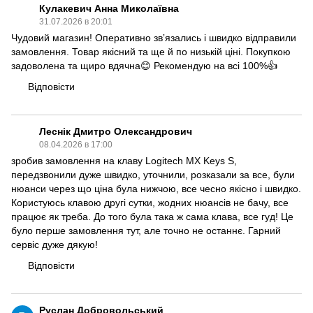
Кулакевич Анна Миколаївна
31.07.2026 в 20:01
Чудовий магазин! Оперативно звʼязались і швидко відправили
замовлення. Товар якісний та ще й по низькій ціні. Покупкою
задоволена та щиро вдячна😊 Рекомендую на всі 100%👍
Відповісти
Леснік Дмитро Олександрович
08.04.2026 в 17:00
зробив замовлення на клаву Logitech MX Keys S,
передзвонили дуже швидко, уточнили, розказали за все, були
нюанси через що ціна була нижчою, все чесно якісно і швидко.
Користуюсь клавою другі сутки, жодних нюансів не бачу, все
працює як треба. До того була така ж сама клава, все гуд! Це
було перше замовлення тут, але точно не останнє. Гарний
сервіс дуже дякую!
Відповісти
Руслан Добровольський