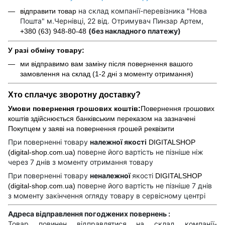
на склад компанії-перевізника "Нова
відправити товар
Пошта" м.Чернівці, 22 від. Отримувач Пинзар Артем,
(без накладного платежу)
+380 (63) 948-80-48
У разі обміну товару:
ми відправимо вам заміну після повернення вашого
замовлення на склад (1-2 дні з моменту отримання)
Хто сплачує зворотну доставку?
Умови повернення грошових коштів:
Повернення грошових
коштів здійснюється банківським переказом на зазначені
Покупцем у заяві на повернення грошей реквізити
При поверненні товару
належної якості
DIGITALSHOP
поверне його вартість не пізніше ніж
(digital-shop.com.ua)
через 7 днів з моменту отримання товару
При поверненні товару
неналежної
якості
DIGITALSHOP
поверне його вартість не пізніше 7 днів
(digital-shop.com.ua)
з моменту закінчення огляду товару в сервісному центрі
Адреса відправлення погоджених повернень :
Товар повинен відправлятися на склад компанії-