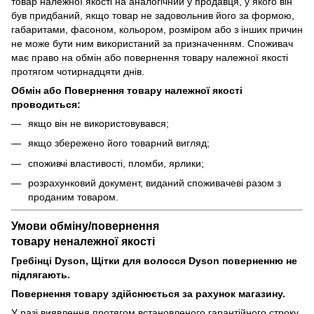
товар належної якості на аналогічний у продавця, у якого він
був придбаний, якщо товар не задовольнив його за формою,
габаритами, фасоном, кольором, розміром або з інших причин
не може бути ним використаний за призначенням. Споживач
має право на обмін або повернення товару належної якості
протягом чотирнадцяти днів.
Обмін або Повернення товару належної якості
проводиться:
якщо він не використовувався;
якщо збережено його товарний вигляд;
споживчі властивості, пломби, ярлики;
розрахунковий документ, виданий споживачеві разом з
проданим товаром.
Умови обміну/повернення
товару
неналежної
якості
Гребінці Dyson, Щітки для волосся Dyson поверненню не
підлягають.
Повернення товару здійснюється за рахунок магазину.
У разі виявлення протягом встановленого гарантійного строку