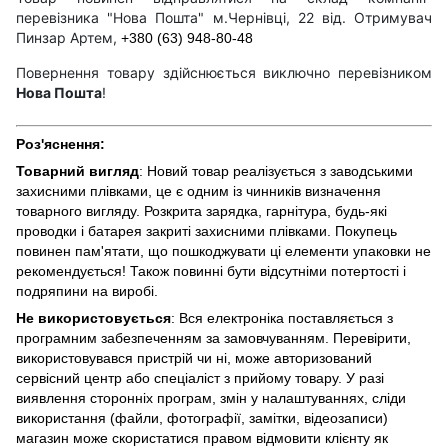
перевізника "Нова Пошта" м.Чернівці, 22 від. Отримувач
Пинзар Артем,
+380 (63) 948-80-48
Повернення товару здійснюється виключно перевізником
Нова Пошта
!
Роз'яснення:
Товарний вигляд
: Новий товар реалізується з заводськими
захисними плівками, це є одним із чинників визначення
товарного вигляду. Розкрита зарядка, гарнітура, будь-які
проводки і батарея закриті захисними плівками. Покупець
повинен пам'ятати, що пошкоджувати ці елементи упаковки не
рекомендується! Також повинні бути відсутніми потертості і
подряпини на виробі.
Не використовується
: Вся електроніка поставляється з
програмним забезпеченням за замовчуванням. Перевірити,
використовувався пристрій чи ні, може авторизований
сервісний центр або спеціаліст з прийому товару. У разі
виявлення сторонніх програм, змін у налаштуваннях, сліди
використання (файли, фотографії, замітки, відеозаписи)
магазин може скористатися правом відмовити клієнту як