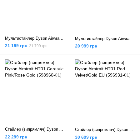
Мультистайлер Dyson Airwrap i.d. multi-styler and dryer Straight+Wavy Ceramic Patina/Topaz (533598-01)
Мультистайлер Dyson Airwrap i.d. multi-styler and driver Curly+Coily Red Velvet/Gold (596928-01)
21 199 грн
20 999 грн
21 799 грн
Стайлер (випрямляч) Dyson Airstrait HT01 Ceramic Pink/Rose Gold (598960-01)
Стайлер (випрямляч) Dyson Airstrait HT01 Red Velvet/Gold EU (596931-01)
22 299 грн
30 699 грн