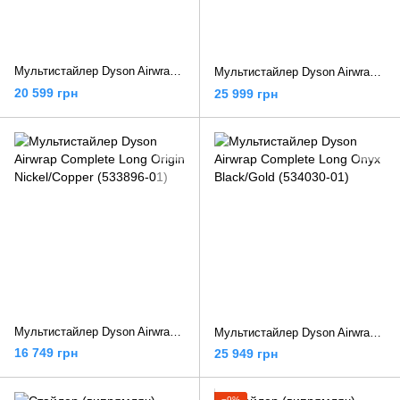
Мультистайлер Dyson Airwrap i.d. Multi-Styler and Dryer Straight to Wavy Amber Silk (123682-01)
Мультистайлер Dyson Airwrap i.d. Multi-Styler and Dryer Straight to Wavy Jasper Plum (599030-01)
20 599 грн
25 999 грн
Мультистайлер Dyson Airwrap Complete Long Origin Nickel/Copper (533896-01)
Мультистайлер Dyson Airwrap Complete Long Onyx Black/Gold (534030-01)
16 749 грн
25 949 грн
−9%