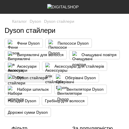
Каталог
Dyson
Dyson стайлери
Dyson стайлери
Фени Dyson
Пилососи Dyson
Випрямлячі для волосся
Очищувачі повітря
Аксесуари
Аксессуары для стайлерів
Dyson стайлери
Обігрівачі Dyson
Набори шпильок
Вентилятори Dyson
Насадки Dyson
Гребінці для волосся
Дорожні сумки Dyson
Фільтр
За популярністю