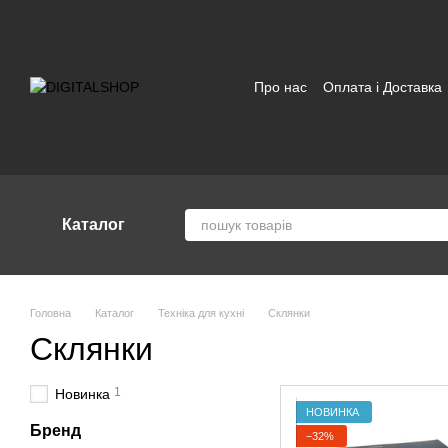
Перейти до основного контенту
Про нас
Оплата і Доставка
Відгуки про магазин
Угод
Каталог
Головна
Каталог
Техніка для кухні
Склянки
Склянки
1
Новинка
НОВИНКА
Бренд
−32%