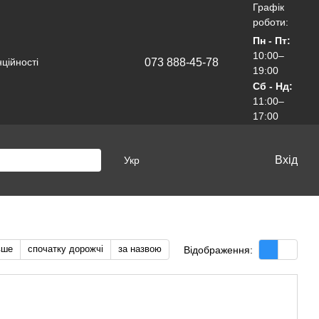
Графік
роботи:
Пн - Пт:
10:00–
073 888-45-78
ційності
19:00
Сб - Нд:
11:00–
17:00
Вхід
Укр
вше
спочатку дорожчі
за назвою
Відображення: