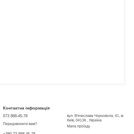
Контактна інформація
073 888-45-78
вул. В'ячеслава Чорновола, 41, м.
Київ, 04136 , Україна
Передзвонити вам?
Мапа проїзду
+380 73 888-45-78