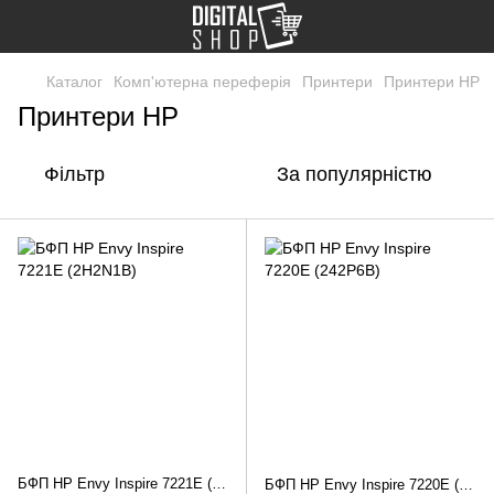
Каталог
Комп'ютерна переферія
Принтери
Принтери HP
Принтери HP
Фільтр
За популярністю
БФП HP Envy Inspire 7221E (2H2N1B)
БФП HP Envy Inspire 7220E (242P6B)