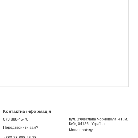
Контактна інформація
073 888-45-78
вул. В'ячеслава Чорновола, 41, м.
Київ, 04136 , Україна
Передзвонити вам?
Мапа проїзду
+380 73 888-45-78