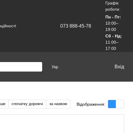
Графік
роботи:
Пн - Пт:
10:00–
073 888-45-78
ційності
19:00
Сб - Нд:
11:00–
17:00
Вхід
Укр
вше
спочатку дорожчі
за назвою
Відображення: