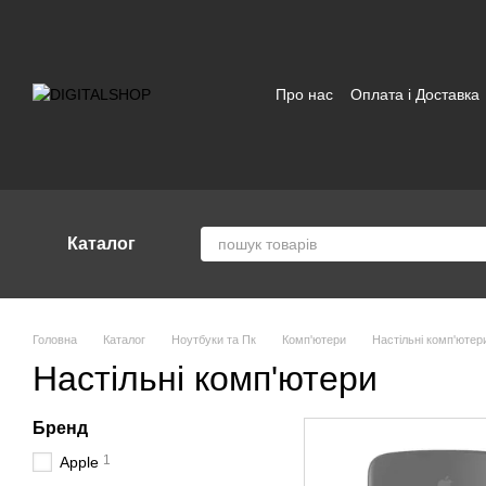
Перейти до основного контенту
Про нас
Оплата і Доставка
Відгуки про магазин
Угод
Каталог
Головна
Каталог
Ноутбуки та Пк
Комп'ютери
Настільні комп'ютер
Настільні комп'ютери
Бренд
1
Apple