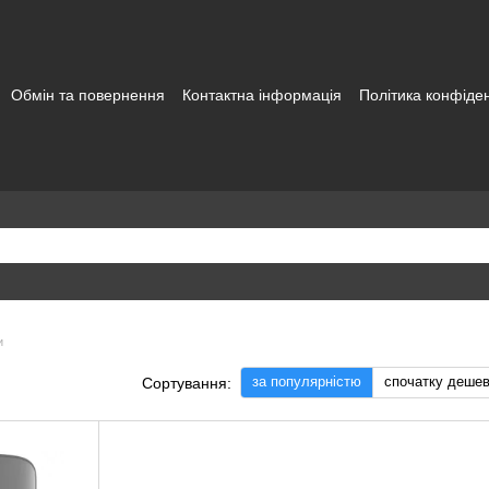
Обмін та повернення
Контактна інформація
Політика конфіден
а користувача
и
за популярністю
спочатку деше
Сортування: