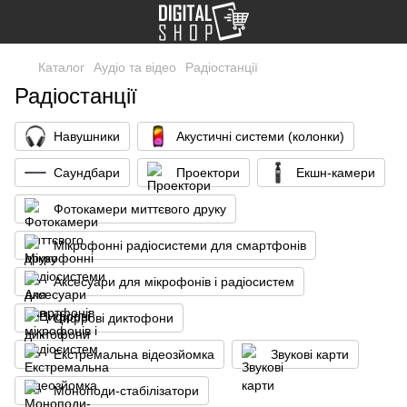
Каталог
Аудіо та відео
Радіостанції
Радіостанції
Навушники
Акустичні системи (колонки)
Саундбари
Проектори
Екшн-камери
Фотокамери миттєвого друку
Мікрофонні радіосистеми для смартфонів
Аксесуари для мікрофонів і радіосистем
Цифрові диктофони
Екстремальна відеозйомка
Звукові карти
Моноподи-стабілізатори