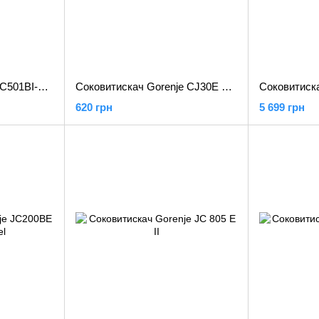
Соковитискач Braun JC501BI-SJ7000 Silver (JC501BI-SJ7000)
Соковитискач Gorenje CJ30E White (CJ30E)
620 грн
5 699 грн