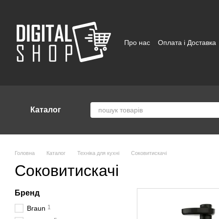
Перейти до основного контенту
Про нас
Оплата і Доставка
Відгуки про магазин
Угод
Каталог
Головна
Каталог
Техніка для кухні
Соковитискачі
Соковитискачі
Бренд
1
Braun