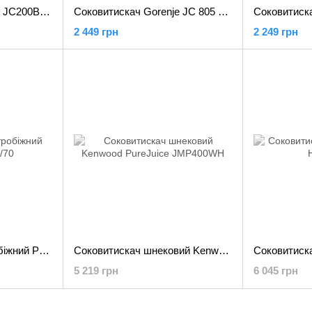
Соковитискач Gorenje JC200BE Stainless Steel
Соковитискач Gorenje JC 805 E II
2 449 грн
2 249 грн
Соковитискач центробіжний Philips HR1919/70
Соковитискач шнековий Kenwood PureJuice JMP400WH
5 219 грн
6 045 грн