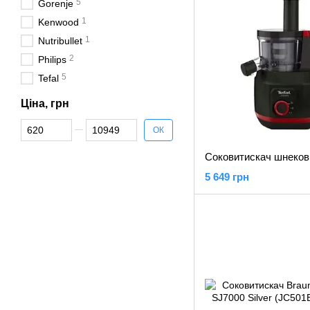
5
Gorenje
1
Kenwood
1
Nutribullet
2
Philips
5
Tefal
Ціна, грн
Від Ціна, грн
До Ціна, грн
ОК
5 649 грн