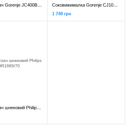
Соковитискач Gorenje JC400BE Black
Соковижималка Gorenje CJ100HE Stainless Steel
1 749 грн
Соковитискач шнековий Philips HR1889/70