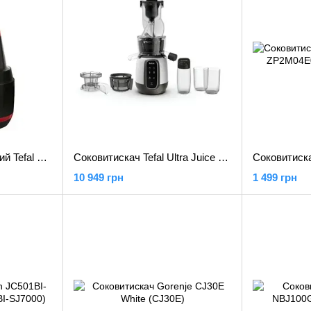
Соковитискач шнековий Tefal ZC150838
Соковитискач Tefal Ultra Juice ZC605D38 White (ZC605D38)
10 949 грн
1 499 грн