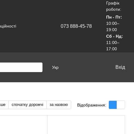
Графік
роботи:
Пн - Пт:
10:00–
073 888-45-78
ційності
19:00
Сб - Нд:
11:00–
17:00
Вхід
Укр
вше
спочатку дорожчі
за назвою
Відображення: