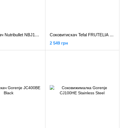
Соковитискач Nutribullet NBJ100G Gray (NBJ100G)
Соковитискач Tefal FRUTELIA + ZE370 White/Gray
2 549 грн