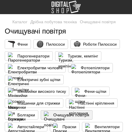
Каталог
Дрібна побутова техніка
Очищувачі повітря
Очищувачі повітря
Фени
Пилососи
Роботи Пилососи
Парогенератори
Туризм, кемпінг
Електробритви чоловічі
Фотоепілятори
Електричні зубні щітки
Мінімийки високого тиску
Фени-щітки
Машинки для стрижки
Настінні кріплення
Болгарки
Очищувачі повітря
Автостайлери
Праски
Вентилятори