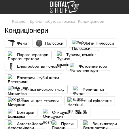
Каталог
Дрібна побутова техніка
Кондиціонери
Кондиціонери
Фени
Пилососи
Роботи Пилососи
Парогенератори
Туризм, кемпінг
Електробритви чоловічі
Фотоепілятори
Електричні зубні щітки
Мінімийки високого тиску
Фени-щітки
Машинки для стрижки
Настінні кріплення
Болгарки
Очищувачі повітря
Автостайлери
Праски
Вентилятори