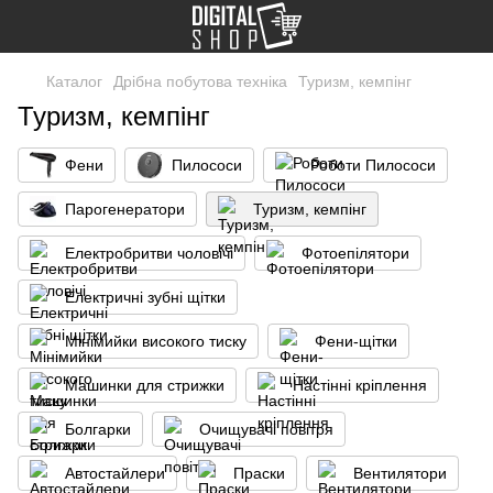
Каталог
Дрібна побутова техніка
Туризм, кемпінг
Туризм, кемпінг
Фени
Пилососи
Роботи Пилососи
Парогенератори
Туризм, кемпінг
Електробритви чоловічі
Фотоепілятори
Електричні зубні щітки
Мінімийки високого тиску
Фени-щітки
Машинки для стрижки
Настінні кріплення
Болгарки
Очищувачі повітря
Автостайлери
Праски
Вентилятори