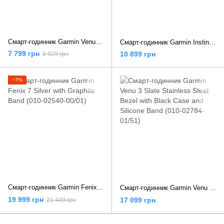
Смарт-годинник Garmin Venu Sq 2 Metallic Mint Aluminum Bezel with Cool Mint Case and Silicone Band (010-02701-02/12/82)
Смарт-годинник Garmin Instinct 2 - Camo Edition Graphite Camo (010-02626-13)
7 799 грн
10 899 грн
8 929 грн
−7%
Смарт-годинник Garmin Fenix 7 Silver with Graphite Band (010-02540-00/01)
Смарт-годинник Garmin Venu 3 Slate Stainless Steel Bezel with Black Case and Silicone Band (010-02784-01/51)
19 999 грн
17 099 грн
21 449 грн