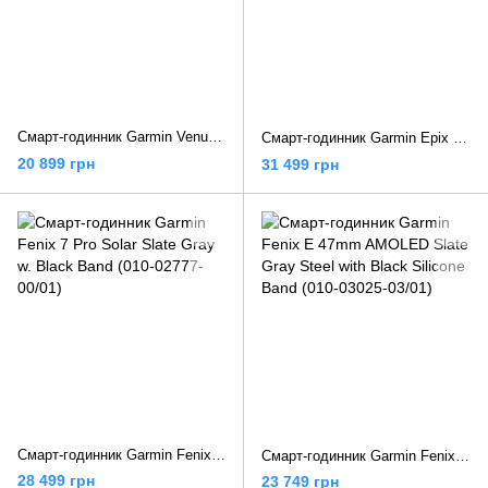
Смарт-годинник Garmin Venu 3 Slate S. Steel Bezel w. Black Case and Leather Band (010-02784-52/02)
Смарт-годинник Garmin Epix Pro Gen 2 47mm Slate Gray w. Black Band (010-02803-00/01)
20 899 грн
31 499 грн
Смарт-годинник Garmin Fenix 7 Pro Solar Slate Gray w. Black Band (010-02777-00/01)
Смарт-годинник Garmin Fenix E 47mm AMOLED Slate Gray Steel with Black Silicone Band (010-03025-03/01)
28 499 грн
23 749 грн