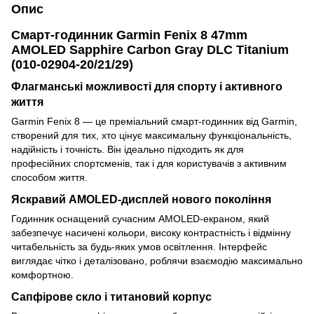
Опис
Смарт-годинник Garmin Fenix 8 47mm
AMOLED Sapphire Carbon Gray DLC Titanium
(010-02904-20/21/29)
Флагманські можливості для спорту і активного
життя
Garmin Fenix 8 — це преміальний смарт-годинник від Garmin,
створений для тих, хто цінує максимальну функціональність,
надійність і точність. Він ідеально підходить як для
професійних спортсменів, так і для користувачів з активним
способом життя.
Яскравий AMOLED-дисплей нового покоління
Годинник оснащений сучасним AMOLED-екраном, який
забезпечує насичені кольори, високу контрастність і відмінну
читабельність за будь-яких умов освітлення. Інтерфейс
виглядає чітко і деталізовано, роблячи взаємодію максимально
комфортною.
Сапфірове скло і титановий корпус