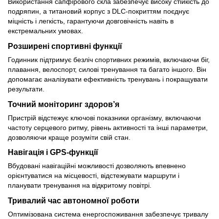
Використання сапфірового скла забезпечує високу стійкість до
подряпин, а титановий корпус з DLC-покриттям поєднує
міцність і легкість, гарантуючи довговічність навіть в
екстремальних умовах.
Розширені спортивні функції
Годинник підтримує безліч спортивних режимів, включаючи біг,
плавання, велоспорт, силові тренування та багато іншого. Він
допомагає аналізувати ефективність тренувань і покращувати
результати.
Точний моніторинг здоров’я
Пристрій відстежує ключові показники організму, включаючи
частоту серцевого ритму, рівень активності та інші параметри,
дозволяючи краще розуміти свій стан.
Навігація і GPS-функції
Вбудовані навігаційні можливості дозволяють впевнено
орієнтуватися на місцевості, відстежувати маршрути і
планувати тренування на відкритому повітрі.
Тривалий час автономної роботи
Оптимізована система енергоспоживання забезпечує тривалу