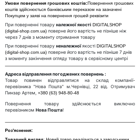
Умови повернення грошових коштів:
Повернення грошових
коштів здійснюється банківським переказом на зазначені
Покупцем у заяві на повернення грошей реквізити
При поверненні товару
належної якості
DIGITALSHOP
поверне його вартість не пізніше ніж
(digital-shop.com.ua)
через 7 днів з моменту отримання товару
При поверненні товару
неналежної
якості
DIGITALSHOP
поверне його вартість не пізніше 7 днів
(digital-shop.com.ua)
з моменту закінчення огляду товару в сервісному центрі
Адреса відправлення погоджених повернень :
Товар повинен відправлятися на склад компанії-
перевізника "Нова Пошта" м.Чернівці, 22 від. Отримувач
Пинзар Артем,
+380 (63) 948-80-48
Повернення товару здійснюється виключно
перевізником
Нова Пошта
!
Роз'яснення:
Товарний вигляд
: Новий товар реалізується з заводськими