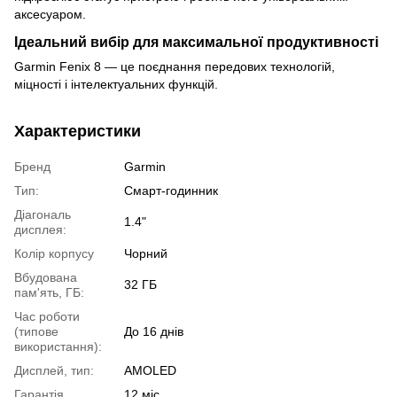
аксесуаром.
Ідеальний вибір для максимальної продуктивності
Garmin Fenix 8 — це поєднання передових технологій,
міцності і інтелектуальних функцій.
Характеристики
Бренд
Garmin
Тип:
Смарт-годинник
Діагональ
1.4"
дисплея:
Колір корпусу
Чорний
Вбудована
32 ГБ
пам'ять, ГБ:
Час роботи
(типове
До 16 днів
використання):
Дисплей, тип:
AMOLED
Гарантія
12 міс