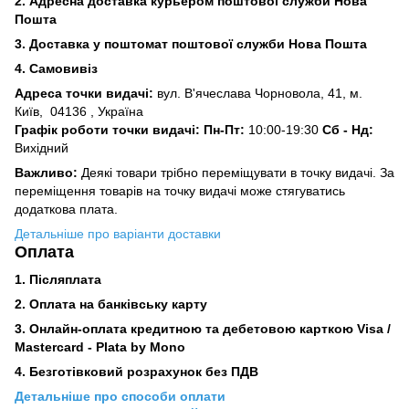
2. Адресна доставка курьером поштової служби Нова
Пошта
3.
Доставка у поштомат поштової служби Нова Пошта
4. Самовивіз
Адреса точки видачі:
вул. В'ячеслава Чорновола, 41, м.
Київ,
04136 , Україна
Графік роботи точки видачі: Пн-Пт:
10:00-19:30
Сб -
Нд:
Вихідний
Важливо:
Деякі товари трібно переміщувати в точку видачі. За
переміщення товарів на точку видачі може стягуватись
додаткова плата.
Детальніше про варіанти доставки
Оплата
1. Післяплата
2.
Оплата на банківську карту
3. Онлайн-оплата кредитною та дебетовою карткою Visa /
Mastercard - Plata by Mono
4. Безготівковий розрахунок без ПДВ
Детальніше про способи оплати