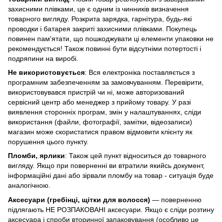
захисними плівками, це є одним із чинників визначення
товарного вигляду. Розкрита зарядка, гарнітура, будь-які
проводки і батарея закриті захисними плівками. Покупець
повинен пам'ятати, що пошкоджувати ці елементи упаковки не
рекомендується! Також повинні бути відсутніми потертості і
подряпини на виробі.
Не використовується
: Вся електроніка поставляється з
програмним забезпеченням за замовчуванням. Перевірити,
використовувався пристрій чи ні, може авторизований
сервісний центр або менеджер з прийому товару. У разі
виявлення сторонніх програм, змін у налаштуваннях, сліди
використання (файли, фотографії, замітки, відеозаписи)
магазин може скористатися правом відмовити клієнту як
порушення цього пункту.
Пломби, ярлики
: Також цей пункт відноситься до товарного
вигляду. Якщо при поверненні ви втратили якийсь документ,
інформаційні дані або зірвали пломбу на товар - ситуація буде
аналогічною.
Аксесуари (гребінці, щітки для волосся)
— поверненню
підлягають НЕ РОЗПАКОВАНІ аксесуари. Якщо є сліди розтину
аксесуара і спроби вторинної запаковування (особливо це