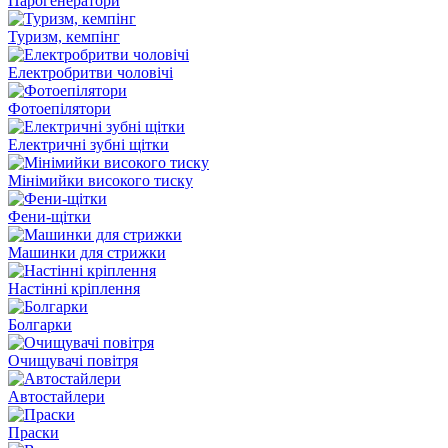
Парогенератори
Туризм, кемпінг
Електробритви чоловічі
Фотоепілятори
Електричні зубні щітки
Мінімийки високого тиску
Фени-щітки
Машинки для стрижки
Настінні кріплення
Болгарки
Очищувачі повітря
Автостайлери
Праски