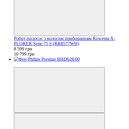
Робот-пилосос з вологим прибиранням Rowenta X-
PLORER Serie 75 S (RR8577WH)
8 599 грн
10 799 грн
−39%