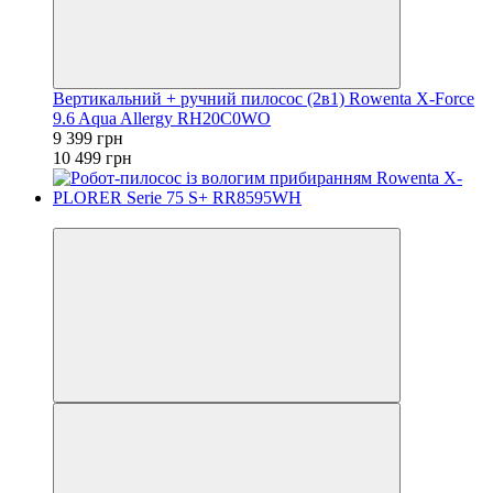
Вертикальний + ручний пилосос (2в1) Rowenta X-Force
9.6 Aqua Allergy RH20C0WO
9 399 грн
10 499 грн
−8%