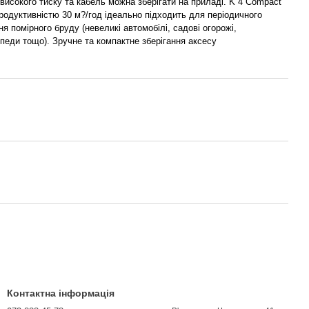
високого тиску та кабель можна зберігати на приладі. K 4 Compact
родуктивністю 30 м?/год ідеально підходить для періодичного
ня помірного бруду (невеликі автомобілі, садові огорожі,
педи тощо). Зручне та компактне зберігання аксесу
Контактна інформація