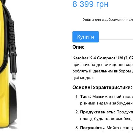
8 399 грн
Увійти
для відображення нак
%
Купити
Опис
Karcher K 4 Compact UM (1.67
призначена для очищення сере
роблять її ідеальним вибором д
цієї моделі:
Основні характеристики:
Тиск:
Максимальний тиск с
різними видами забруднен
Продуктивність:
Продукти
площі, будь то автомобіль,
Потужність:
Мийка оснаще