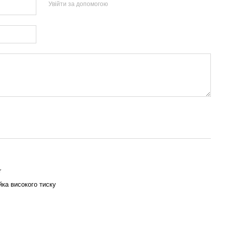
Увійти за допомогою
r
йка високого тиску