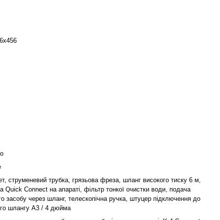
6х456
о
е
ет, струменевий трубка, грязьова фреза, шланг високого тиску 6 м,
а Quick Connect на апараті, фільтр тонкої очистки води, подача
о засобу через шланг, телескопічна ручка, штуцер підключення до
го шлангу А3 / 4 дюйма