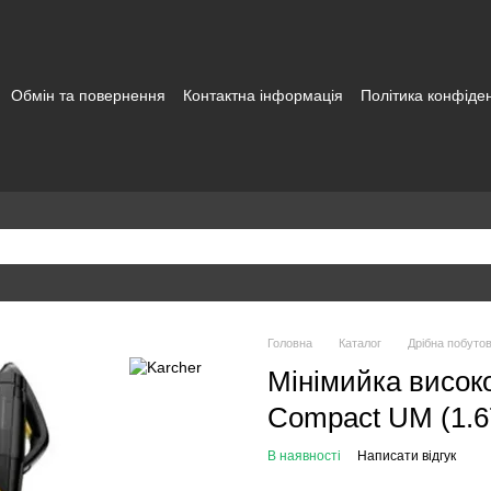
Обмін та повернення
Контактна інформація
Політика конфіден
а користувача
Головна
Каталог
Дрібна побутов
Мінімийка високо
Compact UM (1.6
В наявності
Написати відгук