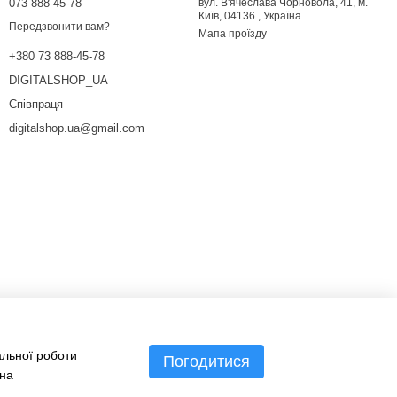
073 888-45-78
вул. В'ячеслава Чорновола, 41, м.
Київ, 04136 , Україна
Передзвонити вам?
Мапа проїзду
+380 73 888-45-78
DIGITALSHOP_UA
Співпраця
digitalshop.ua@gmail.com
альної роботи
Погодитися
 на