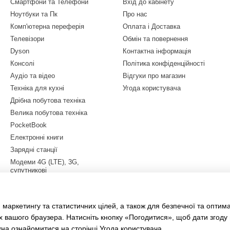
Смартфони та Телефони
Вхід до кабінету
Ноутбуки та Пк
Про нас
Комп'ютерна переферія
Оплата і Доставка
Телевізори
Обмін та повернення
Dyson
Контактна інформація
Консолі
Політика конфіденційності
Аудіо та відео
Відгуки про магазин
Техніка для кухні
Угода користувача
Дрібна побутова техніка
Велика побутова техніка
PocketBook
Електронні книги
Зарядні станції
Модеми 4G (LTE), 3G,
супутникові
Квадрокоптери
Електросамокати
 маркетингу та статистичних цілей, а також для безпечної та оптим
LEGO
х вашого браузера. Натисніть кнопку «Погодитися», щоб дати згоду
жна ознайомитися на сторінці
Угода користувача
.