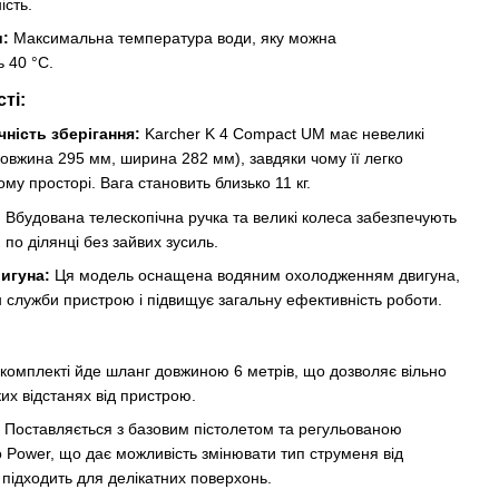
ість.
и:
Максимальна температура води, яку можна
ь 40 °C.
ті:
чність зберігання:
Karcher K 4 Compact UM має невеликі
довжина 295 мм, ширина 282 мм), завдяки чому її легко
му просторі. Вага становить близько 11 кг.
:
Вбудована телескопічна ручка та великі колеса забезпечують
по ділянці без зайвих зусиль.
игуна:
Ця модель оснащена водяним охолодженням двигуна,
 служби пристрою і підвищує загальну ефективність роботи.
комплекті йде шланг довжиною 6 метрів, що дозволяє вільно
их відстанях від пристрою.
Поставляється з базовим пістолетом та регульованою
 Power, що дає можливість змінювати тип струменя від
 підходить для делікатних поверхонь.