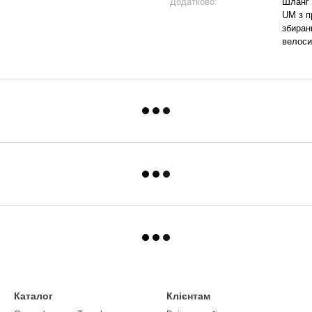
Додатково:
Шланг 
UM з п
збиран
велоси
Каталог
Клієнтам