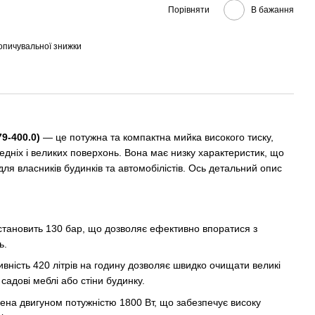
Порівняти
В бажання
опичувальної знижки
9-400.0)
— це потужна та компактна мийка високого тиску,
дніх і великих поверхонь. Вона має низку характеристик, що
ля власників будинків та автомобілістів. Ось детальний опис
тановить 130 бар, що дозволяє ефективно впоратися з
ь.
вність 420 літрів на годину дозволяє швидко очищати великі
 садові меблі або стіни будинку.
на двигуном потужністю 1800 Вт, що забезпечує високу