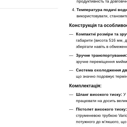
продуктивність та довговічн
Температура подачі вод
використовувати, становит
Конструкція та особливос
Компактні розміри та зру
габарити (висота 516 мм, 
зберігати навіть в обмежено
Зручне транспортування
зручне переміщення мийки 
Система охолодження дв
що значно подовжує термін
Комплектація:
Шланг високого тиску:
У 
працювати на досить велик
Пістолет високого тиску:
струменевою трубкою Vario
потужного до м'якшого, що