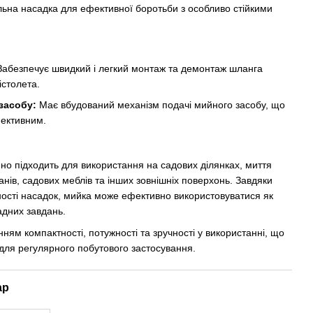
ьна насадка для ефективної боротьби з особливо стійкими
абезпечує швидкий і легкий монтаж та демонтаж шланга
істолета.
засобу:
Має вбудований механізм подачі мийного засобу, що
ективним.
но підходить для використання на садових ділянках, миття
анів, садових меблів та інших зовнішніх поверхонь. Завдяки
тності насадок, мийка може ефективно використовуватися як
ладних завдань.
ням компактності, потужності та зручності у використанні, що
для регулярного побутового застосування.
ар