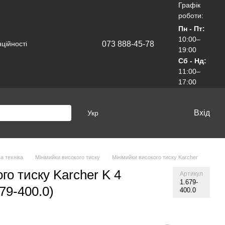
Графік
роботи:
Пн - Пт:
10:00–
073 888-45-78
ційності
19:00
Сб - Нд:
11:00–
17:00
Вхід
Укр
а техніка
Мінімийки високого тиску
Мінімийки високого тиску Karcher
го тиску Karcher K 4
Артикул
1.679-
79-400.0)
400.0