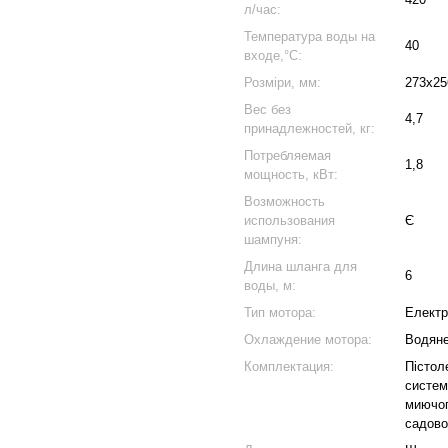
л/час:
Температура воды на
40
входе,°C:
Розміри, мм:
273х25
Вес без
4,7
принадлежностей, кг:
Потребляемая
1,8
мощность, кВт:
Возможность
использования
Є
шампуня:
Длина шланга для
6
воды, м:
Тип мотора:
Електр
Охлаждение мотора:
Водян
Комплектация:
Пістол
систем
миючог
садово