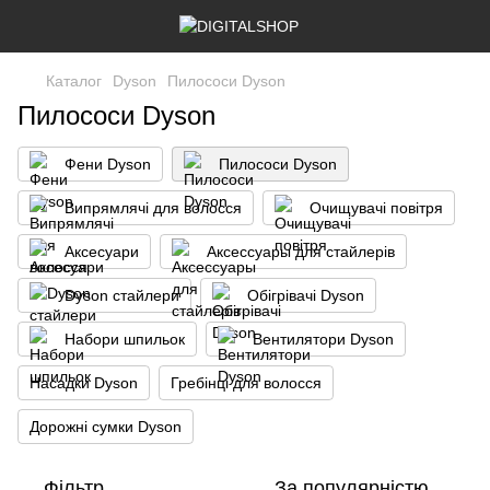
Каталог
Dyson
Пилососи Dyson
Пилососи Dyson
Фени Dyson
Пилососи Dyson
Випрямлячі для волосся
Очищувачі повітря
Аксесуари
Аксессуары для стайлерів
Dyson стайлери
Обігрівачі Dyson
Набори шпильок
Вентилятори Dyson
Насадки Dyson
Гребінці для волосся
Дорожні сумки Dyson
Фільтр
За популярністю