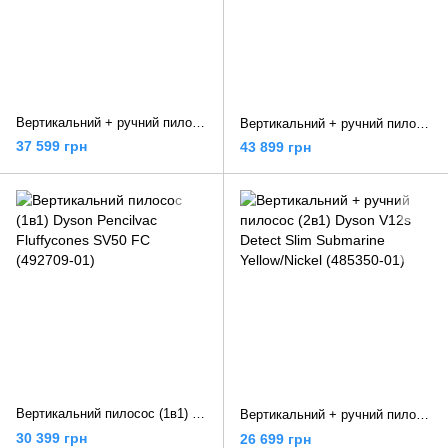
Вертикальний + ручний пилосос (2в1) Dyson V16 Piston Animal Matte Black/Copper (492963-01)
Вертикальний + ручний пилосос (2в1) Dyson V16 Piston Animal Submarine Matte Black/Copper (492969-01)
37 599 грн
43 899 грн
Вертикальний пилосос (1в1) Dyson Pencilvac Fluffycones SV50 FC (492709-01)
Вертикальний + ручний пилосос (2в1) Dyson V12s Detect Slim Submarine Yellow/Nickel (485350-01)
30 399 грн
26 699 грн