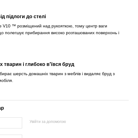
д підлоги до стелі
e V10 ™ розміщений над рукояткою, тому центр ваги
 що полегшує прибирання високо розташованих поверхонь і
 тварин і глибоко в'ївся бруд
бирає шерсть домашніх тварин з меблів і видаляє бруд з
мобіля.
ар
Увійти за допомогою