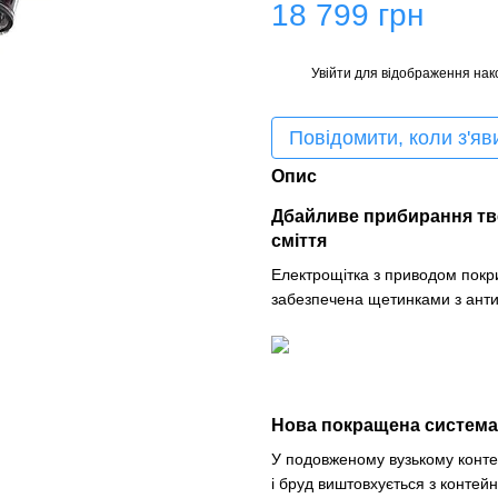
18 799 грн
Увійти
для відображення нак
%
Повідомити, коли з'яв
Опис
Дбайливе прибирання тве
сміття
Електрощітка з приводом покри
забезпечена щетинками з анти
Нова покращена система 
У подовженому вузькому конте
і бруд виштовхується з контей