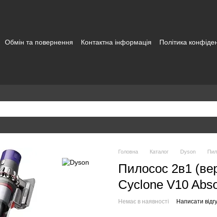
Обмін та повернення
Контактна інформація
Політика конфіден
а користувача
Головна
Каталог
Dyson
Пил
Пилосос 2в1 (ве
Cyclone V10 Abso
Немає в наявності
Написати відгу