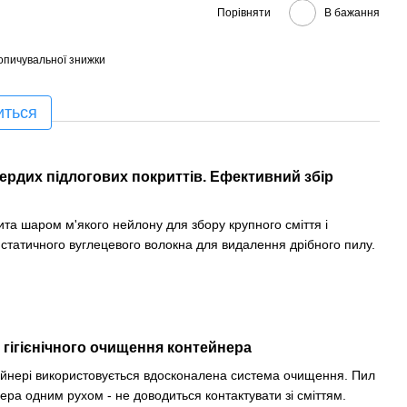
Порівняти
В бажання
опичувальної знижки
иться
рдих підлогових покриттів. Ефективний збір
та шаром м'якого нейлону для збору крупного сміття і
статичного вуглецевого волокна для видалення дрібного пилу.
гігієнічного очищення контейнера
йнері використовується вдосконалена система очищення. Пил
нера одним рухом - не доводиться контактувати зі сміттям.