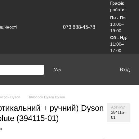
Графік
роботи:
Пн - Пт:
10:00–
073 888-45-78
ційності
19:00
Сб - Нд:
11:00–
17:00
Вхід
Укр
ососи Dyson
Пилососи Dyson Dyson
ртикальний + ручний) Dyson
Артикул
394115-
lute (394115-01)
01
к