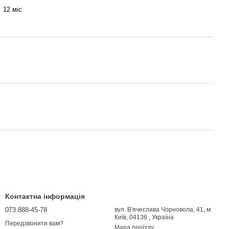
12 міс
Контактна інформація
073 888-45-78
вул. В'ячеслава Чорновола, 41, м.
Київ, 04136 , Україна
Передзвонити вам?
Мапа проїзду