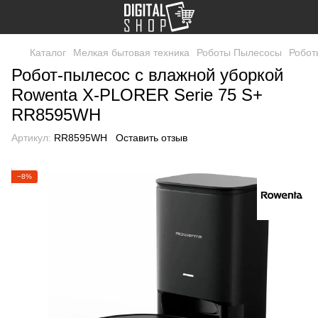
Каталог
Мелкая бытовая техника
Роботы Пылесосы
Робот
Робот-пылесос с влажной уборкой
Rowenta X-PLORER Serie 75 S+
RR8595WH
Артикул:
RR8595WH
Оставить отзыв
−8%