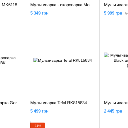
Мультиварка Moulinex MK611832
Мультиварка - скороварка Moulinex CE430A3
5 349 грн
5 999 грн
9
Мультиварка - скороварка Gorenje MC6MBK
Мультиварка Tefal RK815834
5 499 грн
2 445 грн
−11%