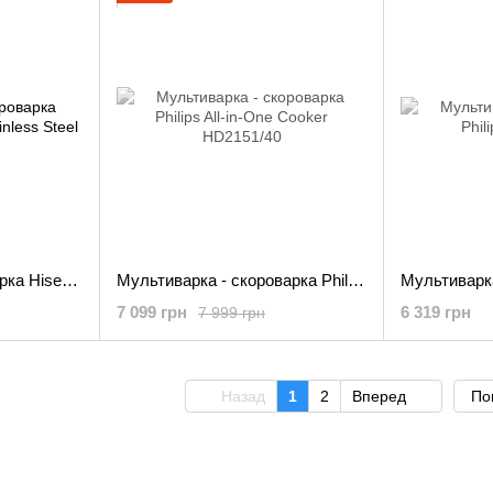
Мультиварка-скороварка Hisense HMC6SBK Stainless Steel
Мультиварка - скороварка Philips All-in-One Cooker HD2151/40
7 099 грн
6 319 грн
7 999 грн
Назад
1
2
Вперед
По