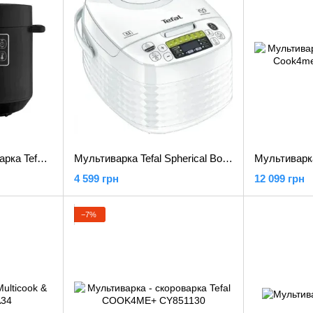
Мультиварка - скороварка Tefal TURBO CUISINE CY754830
Мультиварка Tefal Spherical Bowl RK745134
4 599 грн
12 099 грн
−7%