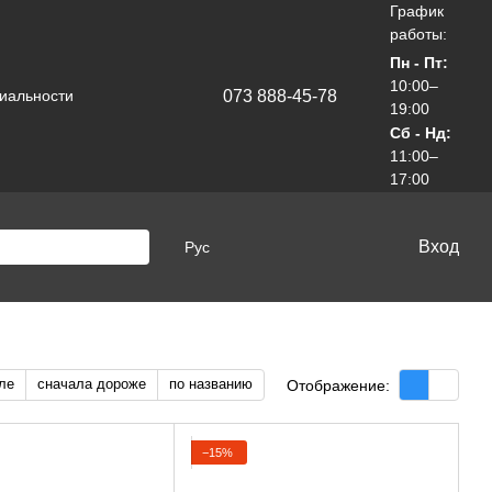
График
работы:
Пн - Пт:
10:00–
073 888-45-78
иальности
19:00
Сб - Нд:
11:00–
17:00
Вход
Рус
ле
сначала дороже
по названию
Отображение:
−15%