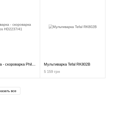
Мультиварка - скороварка Philips HD2237/41
Мультиварка Tefal RK802B
5 159 грн
казать все