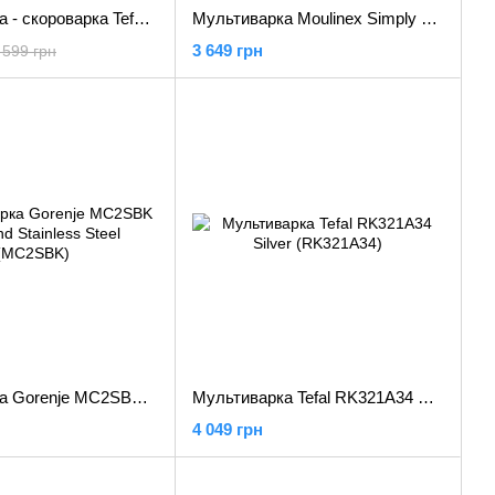
Мультиварка - скороварка Tefal CY505E30
Мультиварка Moulinex Simply Cook MK622132
3 649 грн
 599 грн
Мультиварка Gorenje MC2SBK Black and Stainless Steel (MC2SBK)
Мультиварка Tefal RK321A34 Silver (RK321A34)
4 049 грн