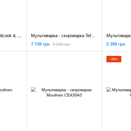
Мультиварка Tefal Multicook & Stir IH RK905A34
Мультиварка - скороварка Tefal COOK4ME+ CY851130
Мультиварк
7 749 грн
5 399 грн
8 299 грн
−38%