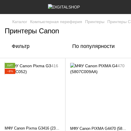
Каталог
Компьютерная переферия
Принтеры
Принтеры C
Принтеры Canon
Фильтр
По популярности
ХИТ
−8%
МФУ Canon Pixma G3416 (2315C052)
МФУ Canon PIXMA G4470 (5807C009AA)