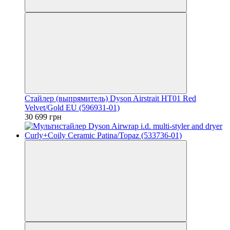
Стайлер (выпрямитель) Dyson Airstrait HT01 Red
Velvet/Gold EU (596931-01)
30 699 грн