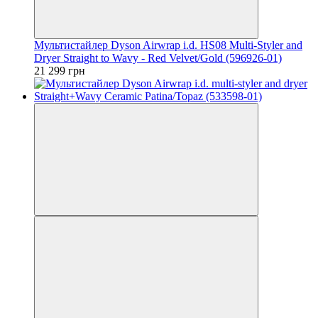
Мультистайлер Dyson Airwrap i.d. HS08 Multi-Styler and
Dryer Straight to Wavy - Red Velvet/Gold (596926-01)
21 299 грн