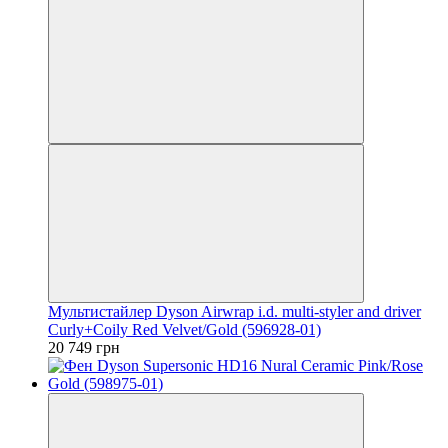
Мультистайлер Dyson Airwrap i.d. multi-styler and driver
Curly+Coily Red Velvet/Gold (596928-01)
20 749 грн