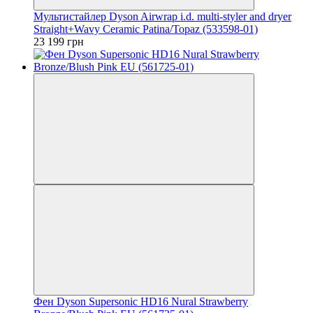
Мультистайлер Dyson Airwrap i.d. multi-styler and dryer
Straight+Wavy Ceramic Patina/Topaz (533598-01)
23 199 грн
Фен Dyson Supersonic HD16 Nural Strawberry