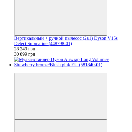
Вертикальный + ручной пылесос (2в1) Dyson V15s
Detect Submarine (448798-01)
28 249 грн
30 899 грн
−11%