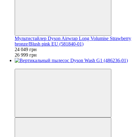
Мультистайлер Dyson Airwrap Long Volumise Strawberry
bronze/Blush pink EU (581840-01)
24 049 грн
26 999 грн
−11%