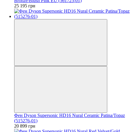
Bronze/Blush Pink EU (561725-01)
25 195 грн
Фен Dyson Supersonic HD16 Nural Ceramic Patina/Topaz
(515276-01)
20 899 грн