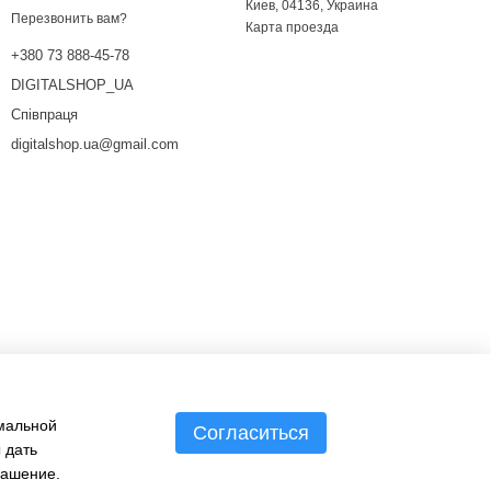
Киев, 04136, Украина
Перезвонить вам?
Карта проезда
+380 73 888-45-78
DIGITALSHOP_UA
Співпраця
digitalshop.ua@gmail.com
имальной
Согласиться
 дать
лашение
.