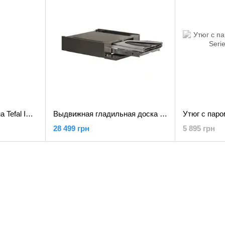
Прасувальная система Tefal IXEO Power QT2028F0 Silver (QT2028F0)
Выдвижная гладильная доска ASKO HI150T Titanium
28 499 грн
5 895 грн