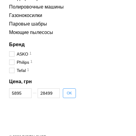
Полировочные машины
Газонокосилки
Паровые шабры
Моющие пылесосы
Бренд
1
ASKO
1
Philips
1
Tefal
Цена, грн
От Цена, грн
До Цена, грн
OK