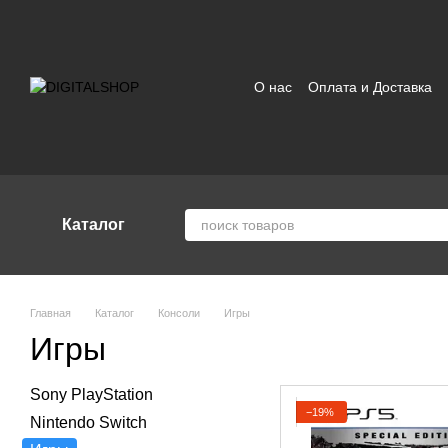
Перейти к основному контенту
О нас
Оплата и Доставка
Отзывы о магазине
Поль
Каталог
Главная
Каталог
Консоли
Игры
Игры
Sony PlayStation
−19%
Nintendo Switch