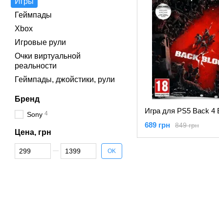
Игры
Геймпады
Xbox
Игровые рули
Очки виртуальной
реальности
Геймпады, джойстики, рули
Бренд
4
Sony
689 грн
849 грн
Цена, грн
От Цена, грн
До Цена, грн
OK