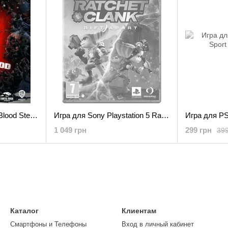
Игра для PS5 Back 4 Blood Steelbook Special Edition PS5 (PSV15)
Игра для Sony Playstation 5 Ratchet & Clank: Rift Apart PS5 (9827290)
1 049 грн
299 грн
399
Каталог
Клиентам
Смартфоны и Телефоны
Вход в личный кабинет