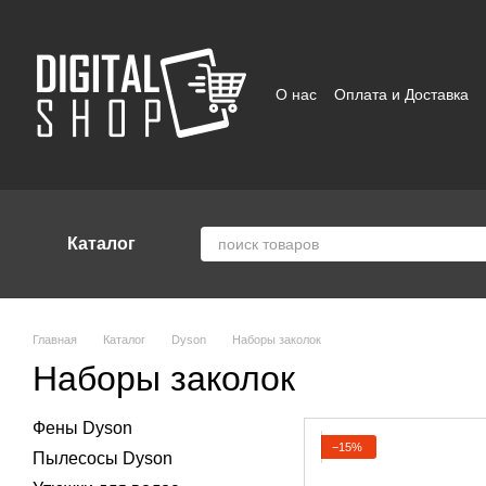
Перейти к основному контенту
О нас
Оплата и Доставка
Отзывы о магазине
Поль
Каталог
Главная
Каталог
Dyson
Наборы заколок
Наборы заколок
Фены Dyson
−15%
Пылесосы Dyson