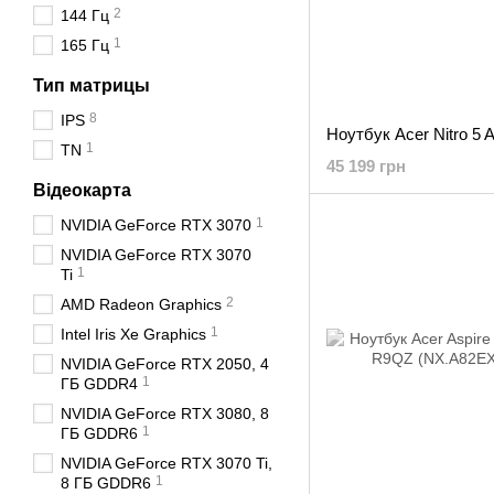
2
144 Гц
1
165 Гц
Тип матрицы
8
IPS
1
TN
45 199 грн
Відеокарта
1
NVIDIA GeForce RTX 3070
NVIDIA GeForce RTX 3070
1
Ti
2
AMD Radeon Graphics
1
Intel Iris Xe Graphics
NVIDIA GeForce RTX 2050, 4
1
ГБ GDDR4
NVIDIA GeForce RTX 3080, 8
1
ГБ GDDR6
NVIDIA GeForce RTX 3070 Ti,
1
8 ГБ GDDR6