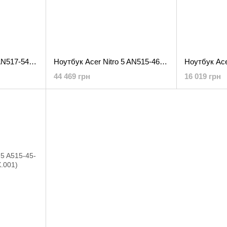
Ноутбук Acer Nitro 5 AN517-54-55YZ (NH.QFCEX.00A)
Ноутбук Acer Nitro 5 AN515-46 (NH.QH1EP.002)
44 469 грн
16 019 грн