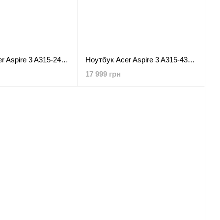
Ноутбук Acer Aspire 3 A315-24P (NX.KDEEX.02A)
Ноутбук Acer Aspire 3 A315-43-R539 (NX.K7CEX.00D)
17 999 грн