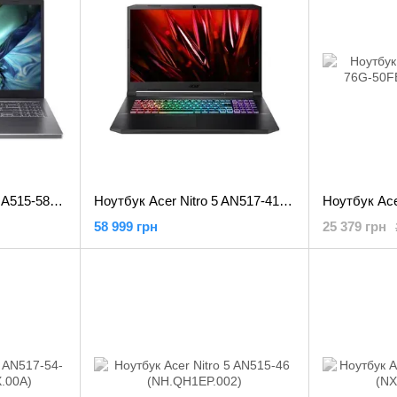
Ноутбук Acer Aspire 5 A515-58M Gray (NX.KHGEX.004)
Ноутбук Acer Nitro 5 AN517-41-R1E5 (NH.QBHEX.007)
58 999 грн
25 379 грн