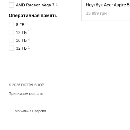
1
AMD Radeon Vega 7
13 999 грн
Оперативная память
3
8 ГБ
1
12 ГБ
4
16 ГБ
1
32 ГБ
© 2026 DIGITALSHOP
Принимаем к оплате
Мобильная версия