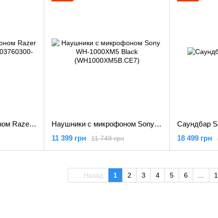
Наушники с микрофоном Razer Opus X Quartz (RZ04-03760300-R3M1)
Наушники с микрофоном Sony WH-1000XM5 Black (WH1000XM5B.CE7)
Саундбар S
11 399 грн
18 499 грн
11 749 грн
Назад
1
2
3
4
5
6
...
1