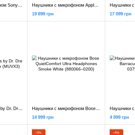
Наушники с микрофоном Sony WH-CH720N Blue (WHCH720NL.CE7)
Наушники с микрофоном Apple AirPods Max Silver (MGYJ3)
19 899 грн
17 099 грн
Наушники TWS Beats by Dr. Dre Solo Buds Arctic Purple (MUVX3)
Наушники с микрофоном Bose QuietComfort Ultra Headphones Smoke White (880066–0200)
14 999 грн
4 899 грн
−3%
−4%