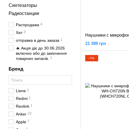
Синтезаторы
Радиостанции
4
Распродажа
3
Хит
1
отправка в день заказа
21 399 грн
🔥 Акція діє до 30.06.2026
включно або до закінчення
1
товарних запасів.
−7%
Бренд
1
Liene
1
Redmi
1
Reolink
22
Anker
7
Apple