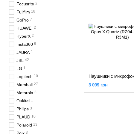
2
Focusrite
18
Fujifilm
7
GoPro
2
HUAWEI
2
HyperX
9
Insta360
1
JABRA
42
JBL
1
LG
10
Logitech
27
Marshall
3 099 грн
3
Motorola
1
Oukitel
3
Philips
10
PLAUD
13
Polaroid
3
Polk