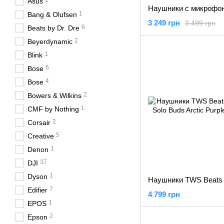
1
Asus
1
Bang & Olufsen
3 249 грн
3 499 грн
6
Beats by Dr. Dre
2
Beyerdynamic
1
Blink
6
Bose
4
Bose
2
Bowers & Wilkins
1
CMF by Nothing
2
Corsair
5
Creative
1
Denon
37
DJI
1
Dyson
7
Edifier
4 799 грн
1
EPOS
2
Epson