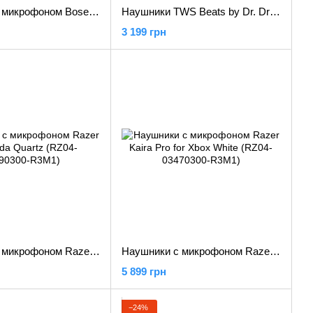
Наушники с микрофоном Bose QuietComfort Ultra Headphones Black (880066-0100)
Наушники TWS Beats by Dr. Dre Solo Buds Matte Black (MUVW3)
3 199 грн
Наушники с микрофоном Razer Barracuda Quartz (RZ04-03790300-R3M1)
Наушники с микрофоном Razer Kaira Pro for Xbox White (RZ04-03470300-R3M1)
5 899 грн
−24%