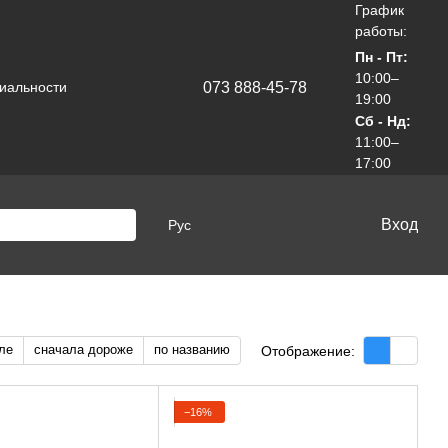
График
работы:
Пн - Пт:
10:00–
073 888-45-78
иальности
19:00
Сб - Нд:
11:00–
17:00
Вход
Рус
ле
сначала дороже
по названию
Отображение:
−16%