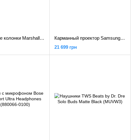
Портативные колонки Marshall Tufton Black and Brass (1005924)
Карманный проектор Samsung The Freestyle 2nd Gen (SP-LFF3CL)
21 699 грн