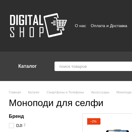
Перейти к основному контенту
О нас
Оплата и Доставка
Отзывы о магазине
Поль
Каталог
Главная
Каталог
Смартфоны и Телефоны
Аксессуары
Моноподи
Моноподи для селфи
Бренд
−2%
2
DJI