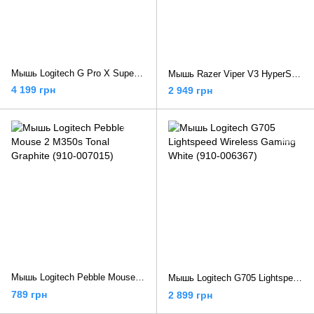
Мышь Logitech G Pro X Superlight Wireless Black (910-005880)
Мышь Razer Viper V3 HyperSpeed Wireless Black (RZ01-04910100-R3M1)
4 199 грн
2 949 грн
Мышь Logitech Pebble Mouse 2 M350s Tonal Graphite (910-007015)
Мышь Logitech G705 Lightspeed Wireless Gaming White (910-006367)
789 грн
2 899 грн