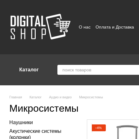
Перейти к основному контенту
О нас
Оплата и Доставка
Отзывы о магазине
Поль
Каталог
Главная
Каталог
Аудио и видео
Микросистемы
Микросистемы
Наушники
−4%
Акустические системы
(колонки)