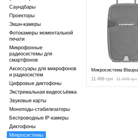
Саундбары
Проекторы
Экшн-камеры
Фотокамеры моментальной
печати
Микрофонные
радиосистемы для
смартфонов
Аксессуары для микрофонов
Микросистема Blaupu
и радиосистем
11 499 грн
11 999 грн
Цифровые диктофоны
Экстремальная видеосъёмка
Звуковые карты
Моноподы-стабилизаторы
Беспроводные IP-камеры
Диктофоны
Микросистемы