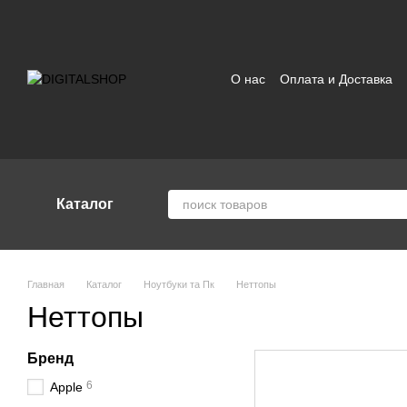
Перейти к основному контенту
О нас
Оплата и Доставка
Отзывы о магазине
Поль
Каталог
Главная
Каталог
Ноутбуки та Пк
Неттопы
Неттопы
Бренд
6
Apple