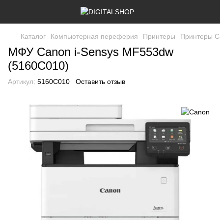
Каталог
Компьютерная переферия
Принтеры
Принтеры C
МФУ Canon i-Sensys MF553dw
(5160C010)
Артикул:
5160C010
Оставить отзыв