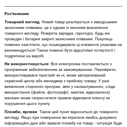
Роз'яснення:
Товарний вигляд
: Новий товар реалізується з заводськими
захисними плівками, це є одним із чинників визначення
товарного вигляду. Розкрита зарядка, гарнітура, будь-які
проводки і батарея закриті захисними плівками. Покупець
повинен пам'ятати, що пошкоджувати ці елементи упаковки не
рекомендується! Також повинні бути відсутніми потертості і
подряпини на виробі.
Не використовується
: Вся електроніка поставляється з
програмним забезпеченням за замовчуванням. Перевірити,
використовувався пристрій чи ні, може авторизований
сервісний центр або менеджер з прийому товару. У разі
виявлення сторонніх програм, змін у налаштуваннях, сліди
використання (файли, фотографії, замітки, відеозаписи)
магазин може скористатися правом відмовити клієнту як
порушення цього пункту.
Пломби, ярлики
: Також цей пункт відноситься до товарного
вигляду. Якщо при поверненні ви втратили якийсь документ,
інформаційні дані або зірвали пломбу на товар - ситуація буде