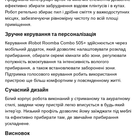
ефективно збирати забруднення вздовж плінтусів і в кутах.
Робот ретельно збирає пил і дрібне сміття у важкодоступних
місцях, забезпечуючи рівномірну чистоту по всій площі
приміщення.
Зручне керування та персоналізація
Керування iRobot Roomba Combo 505+ здійснюється через
мобільний додаток, який дозволяє налаштовувати розклад
прибирання, обирати окремі кімнати або зони, регулювати
потужність всмоктування та інтенсивність вологого
прибирання, а також встановлювати заборонені зони.
Підтримка голосового керування робить використання
пристрою ще більш комфортним у повсякденному житті.
Сучасний дизайн
Білий корпус робота виконаний у стриманому та акуратному
стилі, завдяки чому пристрій легко вписується в будь-який
інтер’єр. Низький профіль дозволяє йому заїжджати під меблі
та ефективно прибирати там, де звичайне прибирання
ускладнене.
Висновок