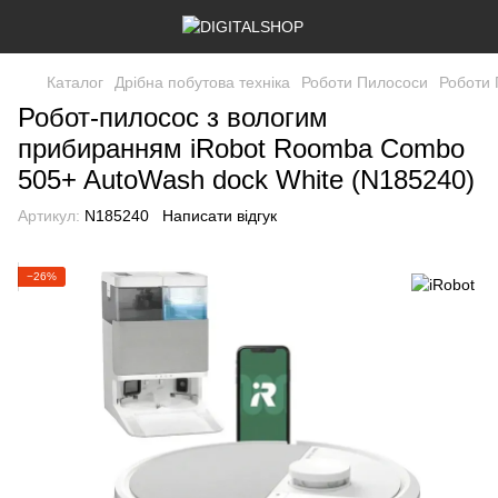
Каталог
Дрібна побутова техніка
Роботи Пилососи
Роботи 
Робот-пилосос з вологим
прибиранням iRobot Roomba Combo
505+ AutoWash dock White (N185240)
Артикул:
N185240
Написати відгук
−26%