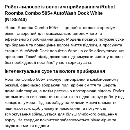
Робот-пилосос із вологим прибиранням iRobot
Roomba Combo 505+ AutoWash Dock White
(N185240)
iRobot Roomba Combo 505+ — це робот-пилосос преміум-
рівня, створений для максимально автономного та
ефективного прибирання дому. Модель поєднує потужне сухе
прибирання та повноцінне вологе миття підлоги, а просунута
станція AutoWash Dock повністю бере на себе обслуговування
пристрою. Такий підхід дозволяє підтримувати чистоту щодня
без необхідності постійної участі користувача.
Інтелектуальне сухе та вологе прибирання
Roomba Combo 505+ виконує прибирання в комбінованому
режимі, одночасно збираючи пил, дрібне сміття та шерсть
домашніх тварин, а потім ретельно протираючи підлогу. Робот
автоматично визначає тип покриття та підлаштовує роботу під
конкретні умови. Під час заїзду на килими миючі елементи
піднімаються, щоб уникнути намокання, а потужність
всмоктування збільшується для більш глибокого очищення
ворсу. На твердих покриттях забезпечується рівномірне та
акуратне миття підлоги.