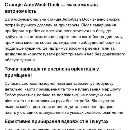
Станція AutoWash Dock — максимальна
автономність
Багатофункціональна станція AutoWash Dock значно знижує
потребу ручного догляду за пристроєм. Після завершення
прибирання робот самостійно повертається на базу, де
відбувається автоматичне спорожнення контейнера для пилу,
промивка миючих серветок, видалення забрудненої води та
подальше сушіння. Це підтримує високий рівень гігієни та
дозволяє використовувати робот тривалий час без додаткового
обслуговування.
Точна навігація та впевнена орієнтація у
приміщенні
Сучасна система лазерної навігації забезпечує побудову
детальної карти приміщення та точне планування маршруту.
Робот рухається логічно та послідовно, не пропускаючи
ділянки та не повторюючи рухи без потреби. Він акуратно
оминає меблі, розпізнає перешкоди та впевнено працює
навіть у складних плануваннях та умовах слабкого освітлення.
Ефективне прибирання вздовж стін і в кутах
Продумана конструкція щіток та миючих елементів дозволяє