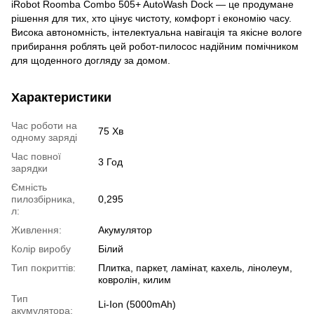
iRobot Roomba Combo 505+ AutoWash Dock — це продумане
рішення для тих, хто цінує чистоту, комфорт і економію часу.
Висока автономність, інтелектуальна навігація та якісне вологе
прибирання роблять цей робот-пилосос надійним помічником
для щоденного догляду за домом.
Характеристики
Час роботи на
75 Хв
одному заряді
Час повної
3 Год
зарядки
Ємність
пилозбірника,
0,295
л:
Живлення:
Акумулятор
Колір виробу
Білий
Тип покриттів:
Плитка, паркет, ламінат, кахель, лінолеум,
ковролін, килим
Тип
Li-Ion (5000mAh)
акумулятора: