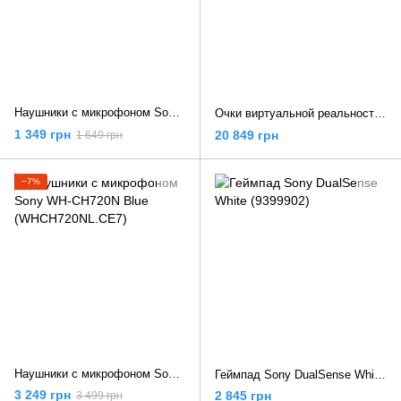
Наушники с микрофоном Sony WH-CH520 Black (WHCH520B.CE7)
Очки виртуальной реальности Sony PlayStation VR2 (9454298, 9454397)
1 349 грн
20 849 грн
1 649 грн
−7%
Наушники с микрофоном Sony WH-CH720N Blue (WHCH720NL.CE7)
Геймпад Sony DualSense White (9399902)
3 249 грн
2 845 грн
3 499 грн