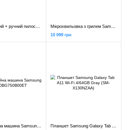
Вертикальний + ручний пилосос (2в1) Samsung Jet 95 Pet VS20C9542TN
Мікрохвильовка з грилем Samsung MG20A7318AK
10 099 грн
Посудомийна машина Samsung DW60BG750B00ET
Планшет Samsung Galaxy Tab A11 Wi-Fi 4/64GB Gray (SM-X130NZAA)