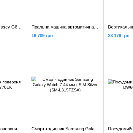
Монітор Samsung Odyssey G6 (LS27BG650)
Пральна машина автоматична Samsung WW70TA026AE
16 709 грн
23 179 грн
Індукційна варильна поверхня Samsung NZ84J9770EK
Смарт-годинник Samsung Galaxy Watch 7 44 мм eSIM Silver (SM-L315FZSA)