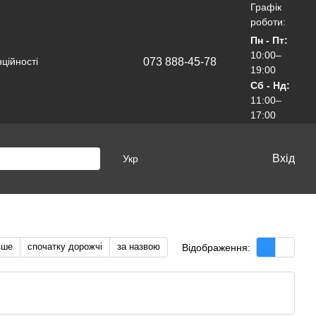
Графік
роботи:
Пн - Пт:
10:00–
073 888-45-78
ційності
19:00
Сб - Нд:
11:00–
17:00
Вхід
Укр
вше
спочатку дорожчі
за назвою
Відображення: