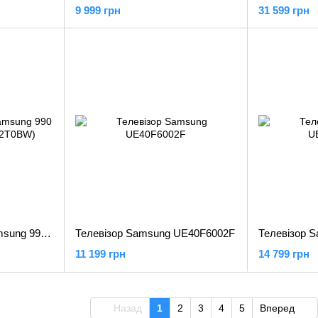
9 999 грн
31 599 грн
SSD накопичувач Samsung 990 PRO 2 TB (MZ-V9P2T0BW)
Телевізор Samsung UE40F6002F
11 199 грн
14 799 грн
Назад
1
2
3
4
5
Вперед