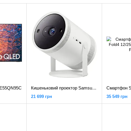
QE55QN95C
Кишеньковий проектор Samsung The Freestyle 2nd Gen (SP-LFF3CL)
21 699 грн
35 549 грн