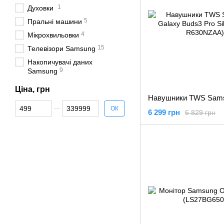
1
Духовки
5
Пральні машини
4
Мікрохвильовки
15
Телевізори Samsung
Накопичувачі даних
9
Samsung
Ціна, грн
Від Ціна, грн
До Ціна, грн
ОК
6 299 грн
6 829 грн