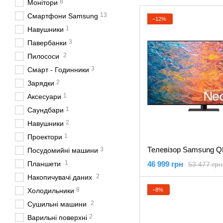
8
Монітори
13
Смартфони Samsung
−12%
1
Навушники
3
Павербанки
2
Пилососи
3
Смарт - Годинники
2
Зарядки
1
Аксесуари
1
Саундбари
2
Навушники
1
Проектори
Телевізор Samsung 
3
Посудомийні машини
1
Планшети
46 999 грн
53 477 грн
2
Накопичувачі даних
8
−8%
Холодильники
2
Сушильні машини
2
Варильні поверхні