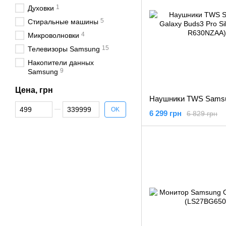
1
Духовки
5
Стиральные машины
4
Микроволновки
15
Телевизоры Samsung
Накопители данных
9
Samsung
Цена, грн
От Цена, грн
До Цена, грн
OK
6 299 грн
6 829 грн