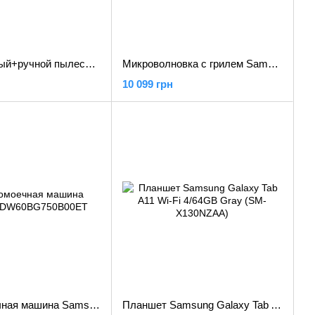
Вертикальный+ручной пылесос (2в1) Samsung Jet 95 Pet VS20C9542TN
Микроволновка с грилем Samsung MG20A7318AK
10 099 грн
Посудомоечная машина Samsung DW60BG750B00ET
Планшет Samsung Galaxy Tab A11 Wi-Fi 4/64GB Gray (SM-X130NZAA)