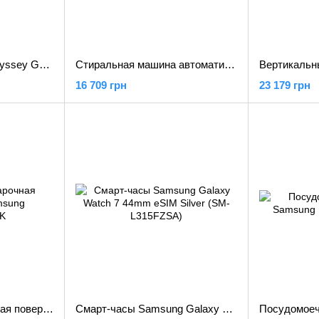
Монитор Samsung Odyssey G6 (LS27BG650)
Стиральная машина автоматическая Samsung WW70TA026AE
16 709 грн
23 179 грн
Индукционная варочная поверхность Samsung NZ84J9770EK
Смарт-часы Samsung Galaxy Watch 7 44mm eSIM Silver (SM-L315FZSA)