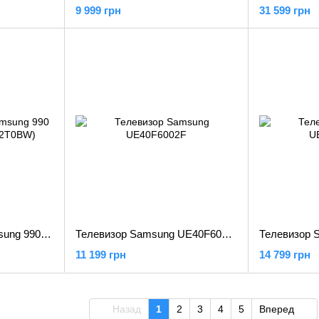
9 999 грн
31 599 грн
SSD накопитель Samsung 990 PRO 2 TB (MZ-V9P2T0BW)
Телевизор Samsung UE40F6002F
11 199 грн
14 799 грн
Назад
1
2
3
4
5
Вперед