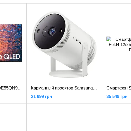
Телевизор Samsung QE55QN95C
Карманный проектор Samsung The Freestyle 2nd Gen (SP-LFF3CL)
21 699 грн
35 549 грн