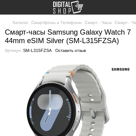
Каталог
Смартфоны и Телефоны
Смарт - Часы
Смарт - Ч
Смарт-часы Samsung Galaxy Watch 7
44mm eSIM Silver (SM-L315FZSA)
Артикул:
SM-L315FZSA
Оставить отзыв