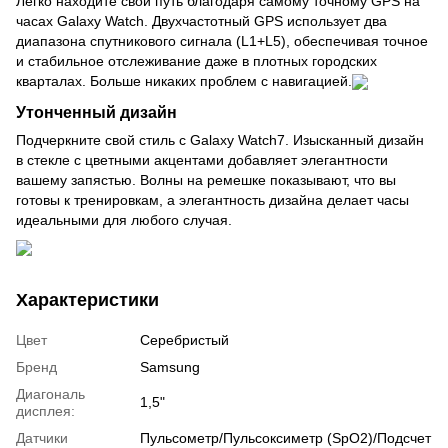
Легко находите свой путь благодаря самому точному GPS на
часах Galaxy Watch. Двухчастотный GPS использует два
диапазона спутникового сигнала (L1+L5), обеспечивая точное
и стабильное отслеживание даже в плотных городских
кварталах. Больше никаких проблем с навигацией.
Утонченный дизайн
Подчеркните свой стиль с Galaxy Watch7. Изысканный дизайн
в стекле с цветными акцентами добавляет элегантности
вашему запястью. Волны на ремешке показывают, что вы
готовы к тренировкам, а элегантность дизайна делает часы
идеальными для любого случая.
Характеристики
Цвет
Серебристый
Бренд
Samsung
Диагональ
1,5"
дисплея:
Датчики
Пульсометр/Пульсоксиметр (SpO2)/Подсчет