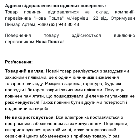
Адреса відправлення погоджених повернень :
Товар повинен відправлятися на склад компанії-
перевізника "Нова Пошта" м.Чернівці, 22 від. Отримувач
Пинзар Артем,
+380 (63) 948-80-48
Повернення товару здійснюється виключно
перевізником
Нова Пошта
!
Роз'яснення:
Товарний вигляд
: Новий товар реалізується з заводськими
захисними плівками, це є одним із чинників визначення
товарного вигляду. Розкрита зарядка, гарнітура, будь-які
проводки і батарея закриті захисними плівками. Покупець
повинен пам'ятати, що пошкоджувати ці елементи упаковки не
рекомендується! Також повинні бути відсутніми потертості і
подряпини на виробі.
Не використовується
: Вся електроніка поставляється з
програмним забезпеченням за замовчуванням. Перевірити,
використовувався пристрій чи ні, може авторизований
сервісний центр або менеджер з прийому товару. У разі