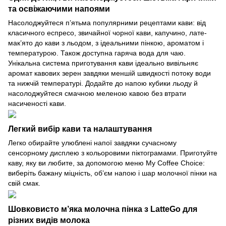
та освіжаючими напоями
Насолоджуйтеся п’ятьма популярними рецептами кави: від
класичного еспресо, звичайної чорної кави, капучино, лате-
мак’ято до кави з льодом, з ідеальними пінкою, ароматом і
температурою. Також доступна гаряча вода для чаю.
Унікальна система приготування кави ідеально вивільняє
аромат кавових зерен завдяки меншій швидкості потоку води
та нижчій температурі. Додайте до напою кубики льоду й
насолоджуйтеся смачною меленою кавою без втрати
насиченості кави.
Легкий вибір кави та налаштування
Легко обирайте улюблені напої завдяки сучасному
сенсорному дисплею з кольоровими піктограмами. Приготуйте
каву, яку ви любите, за допомогою меню My Coffee Choice:
виберіть бажану міцність, об’єм напою і шар молочної пінки на
свій смак.
Шовковисто м’яка молочна пінка з LatteGo для
різних видів молока