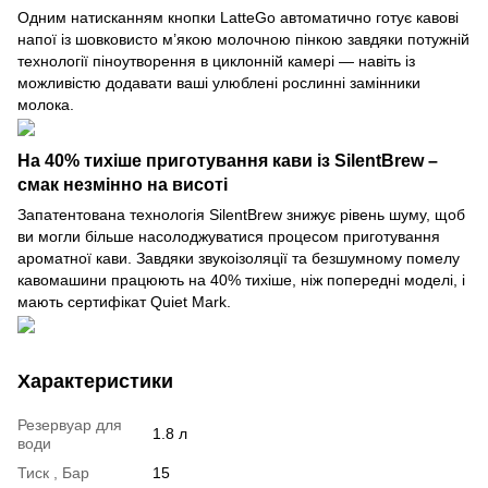
Одним натисканням кнопки LatteGo автоматично готує кавові
напої із шовковисто м’якою молочною пінкою завдяки потужній
технології піноутворення в циклонній камері — навіть із
можливістю додавати ваші улюблені рослинні замінники
молока.
На 40% тихіше приготування кави із SilentBrew –
смак незмінно на висоті
Запатентована технологія SilentBrew знижує рівень шуму, щоб
ви могли більше насолоджуватися процесом приготування
ароматної кави. Завдяки звукоізоляції та безшумному помелу
кавомашини працюють на 40% тихіше, ніж попередні моделі, і
мають сертифікат Quiet Mark.
Характеристики
Резервуар для
1.8 л
води
Тиск , Бар
15