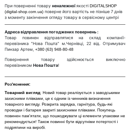
При поверненні товару
неналежної
якості
DIGITALSHOP
поверне його вартість не пізніше 7 днів
(digital-shop.com.ua)
з моменту закінчення огляду товару в сервісному центрі
Адреса відправлення погоджених повернень :
Товар повинен відправлятися на склад компанії-
перевізника "Нова Пошта" м.Чернівці, 22 від. Отримувач
Пинзар Артем,
+380 (63) 948-80-48
Повернення товару здійснюється виключно
перевізником
Нова Пошта
!
Роз'яснення:
Товарний вигляд
: Новий товар реалізується з заводськими
захисними плівками, це є одним із чинників визначення
товарного вигляду. Розкрита зарядка, гарнітура, будь-які
проводки і батарея закриті захисними плівками. Покупець
повинен пам'ятати, що пошкоджувати ці елементи упаковки не
рекомендується! Також повинні бути відсутніми потертості і
подряпини на виробі.