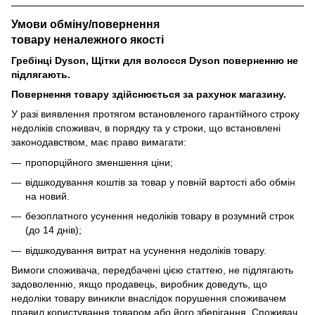
Умови обміну/повернення
товару
неналежного
якості
Гребінці Dyson, Щітки для волосся Dyson поверненню не
підлягають.
Повернення товару здійснюється за рахунок магазину.
У разі виявлення протягом встановленого гарантійного строку
недоліків споживач, в порядку та у строки, що встановлені
законодавством, має право вимагати:
пропорційного зменшення ціни;
відшкодування коштів за товар у повній вартості або обмін
на новий.
безоплатного усунення недоліків товару в розумний строк
(до 14 днів);
відшкодування витрат на усунення недоліків товару.
Вимоги споживача, передбачені цією статтею, не підлягають
задоволенню, якщо продавець, виробник доведуть, що
недоліки товару виникли внаслідок порушення споживачем
правил користування товаром або його зберігання. Споживач