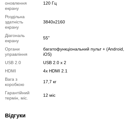
оновлення
120 Гц
екрану
Роздільна
здатність
3840x2160
екрану
Діагональ
55"
екрану
Органи
багатофункціональний пульт + (Android,
управління
iOS)
USB 2.0
USB 2.0 х 2
HDMI
4x HDMI 2.1
Вага з
17,7 кг
коробкою
Гарантійний
12 міс
термін, міс.
Відгуки