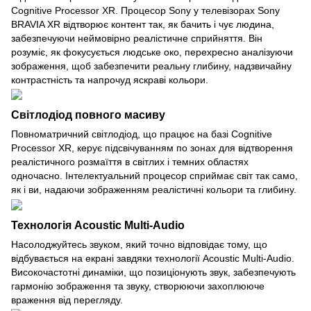
Cognitive Processor XR. Процесор Sony у телевізорах Sony
BRAVIA XR відтворює контент так, як бачить і чує людина,
забезпечуючи неймовірно реалістичне сприйняття. Він
розуміє, як фокусується людське око, перехресно аналізуючи
зображення, щоб забезпечити реальну глибину, надзвичайну
контрастність та напрочуд яскраві кольори.
Світлодіод повного масиву
Повноматричний світлодіод, що працює на базі Cognitive
Processor XR, керує підсвічуванням по зонах для відтворення
реалістичного розмаїття в світлих і темних областях
одночасно. Інтелектуальний процесор сприймає світ так само,
як і ви, надаючи зображенням реалістичні кольори та глибину.
Технологія Acoustic Multi-Audio
Насолоджуйтесь звуком, який точно відповідає тому, що
відбувається на екрані завдяки технології Acoustic Multi-Audio.
Високочастотні динаміки, що позиціонують звук, забезпечують
гармонію зображення та звуку, створюючи захоплююче
враження від перегляду.