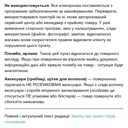
Не використовується
: Вся електроніка поставляється з
програмним забезпеченням за замовчуванням. Перевірити,
використовувався пристрій чи ні, може авторизований
сервісний центр або менеджер з прийому товару. У разі
виявлення сторонніх програм, змін у налаштуваннях, сліди
використання (файли, фотографії, замітки, відеозаписи)
магазин може скористатися правом відмовити клієнту як
порушення цього пункту.
Пломби, ярлики
: Також цей пункт відноситься до товарного
вигляду. Якщо при поверненні ви втратили якийсь документ,
інформаційні дані або зірвали пломбу на товар - ситуація буде
аналогічною.
Аксесуари (гребінці, щітки для волосся)
— поверненню
підлягають НЕ РОЗПАКОВАНІ аксесуари. Якщо є сліди розтину
аксесуара і спроби вторинної запаковування (особливо це
або
стосується ПЕ упаковки або блістерів) — товар повернути
обміняти
неможливо.
Повний і актуальний текст редакції
Закону про захист прав
споживачів
.