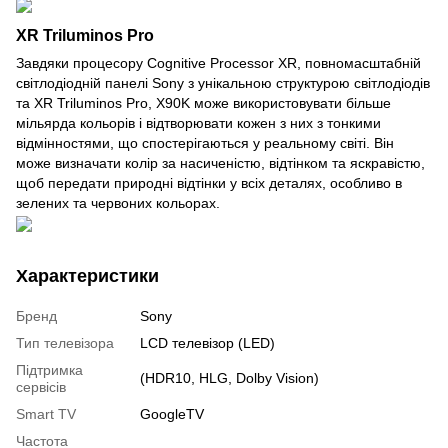
XR Triluminos Pro
Завдяки процесору Cognitive Processor XR, повномасштабній
світлодіодній панелі Sony з унікальною структурою світлодіодів
та XR Triluminos Pro, X90K може використовувати більше
мільярда кольорів і відтворювати кожен з них з тонкими
відмінностями, що спостерігаються у реальному світі. Він
може визначати колір за насиченістю, відтінком та яскравістю,
щоб передати природні відтінки у всіх деталях, особливо в
зелених та червоних кольорах.
Характеристики
Бренд
Sony
Тип телевізора
LCD телевізор (LED)
Підтримка
(HDR10, HLG, Dolby Vision)
сервісів
Smart TV
GoogleTV
Частота