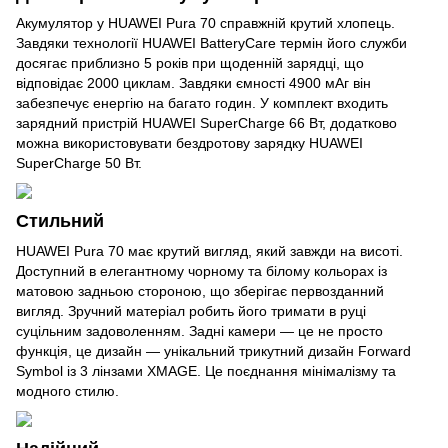
Акумулятор у HUAWEI Pura 70 справжній крутий хлопець.
Завдяки технології HUAWEI BatteryCare термін його служби
досягає приблизно 5 років при щоденній зарядці, що
відповідає 2000 циклам. Завдяки ємності 4900 мАг він
забезпечує енергію на багато годин. У комплект входить
зарядний пристрій HUAWEI SuperCharge 66 Вт, додатково
можна використовувати бездротову зарядку HUAWEI
SuperCharge 50 Вт.
Стильний
HUAWEI Pura 70 має крутий вигляд, який завжди на висоті.
Доступний в елегантному чорному та білому кольорах із
матовою задньою стороною, що зберігає первозданний
вигляд. Зручний матеріал робить його тримати в руці
суцільним задоволенням. Задні камери — це не просто
функція, це дизайн — унікальний трикутний дизайн Forward
Symbol із 3 лінзами XMAGE. Це поєднання мінімалізму та
модного стилю.