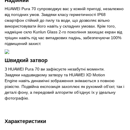
Надійний
HUAWEI Pura 70 супроводжує вас у кожній пригоді, незалежно
від погодних умов. Завдяки класу герметичності IP68
смартфон стійкий до пилу та води, що дозволяє вільно
використовувати його навіть у складних умовах. Крім того,
надміцне скло Kunlun Glass 2-го покоління захищає екран від
тріщин навіть під час випадкових падінь, забезпечуючи 100%
підвищений захист.
Швидкий затвор
З HUAWEI Pura 70 ви зафіксуєте незабутні моменти.
Завдяки надшвидкому затвору та HUAWEI XD Motion
Engine навіть динамічні зображення знімаються з повною
різкістю. Подвійна експозиція захоплює як рухомий об’єкт, так і
деталі фону, а передовий алгоритм об’єднує їх у ідеальну
фотографію.
Характеристики