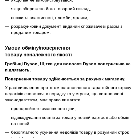
якщо він не використовувався;
якщо збережено його товарний вигляд;
споживчі властивості, пломби, ярлики;
розрахунковий документ, виданий споживачеві разом з
проданим товаром.
Умови обміну/повернення
товару
неналежного
якості
Гребінці Dyson, Щітки для волосся Dyson поверненню не
підлягають.
Повернення товару здійснюється за рахунок магазину.
У разі виявлення протягом встановленого гарантійного строку
недоліків споживач, в порядку та у строки, що встановлені
законодавством, має право вимагати:
пропорційного зменшення ціни;
відшкодування коштів за товар у повній вартості або обмін
на новий.
безоплатного усунення недоліків товару в розумний строк