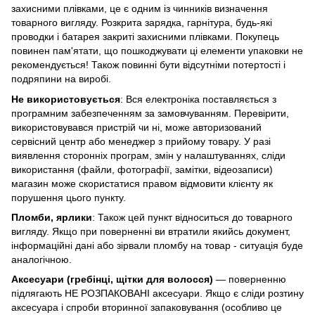
захисними плівками, це є одним із чинників визначення
товарного вигляду. Розкрита зарядка, гарнітура, будь-які
проводки і батарея закриті захисними плівками. Покупець
повинен пам'ятати, що пошкоджувати ці елементи упаковки не
рекомендується! Також повинні бути відсутніми потертості і
подряпини на виробі.
Не використовується
: Вся електроніка поставляється з
програмним забезпеченням за замовчуванням. Перевірити,
використовувався пристрій чи ні, може авторизований
сервісний центр або менеджер з прийому товару. У разі
виявлення сторонніх програм, змін у налаштуваннях, сліди
використання (файли, фотографії, замітки, відеозаписи)
магазин може скористатися правом відмовити клієнту як
порушення цього пункту.
Пломби, ярлики
: Також цей пункт відноситься до товарного
вигляду. Якщо при поверненні ви втратили якийсь документ,
інформаційні дані або зірвали пломбу на товар - ситуація буде
аналогічною.
Аксесуари (гребінці, щітки для волосся)
— поверненню
підлягають НЕ РОЗПАКОВАНІ аксесуари. Якщо є сліди розтину
аксесуара і спроби вторинної запаковування (особливо це