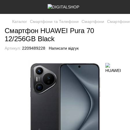
Каталог
Смартфони та Телефони
Смартфони
Смартфони
Смартфон HUAWEI Pura 70
12/256GB Black
Артикул:
2209489228
Написати відгук