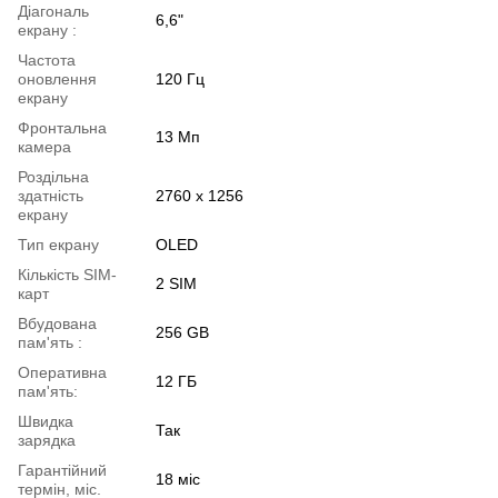
Діагональ
6,6"
екрану :
Частота
оновлення
120 Гц
екрану
Фронтальна
13 Мп
камера
Роздільна
здатність
2760 x 1256
екрану
Тип екрану
OLED
Кількість SIM-
2 SIM
карт
Вбудована
256 GB
пам'ять :
Оперативна
12 ГБ
пам'ять:
Швидка
Так
зарядка
Гарантійний
18 міc
термін, міс.