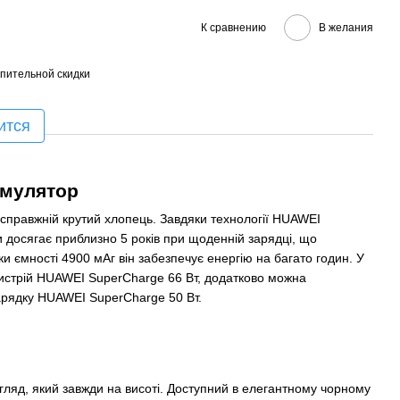
К сравнению
В желания
пительной скидки
ится
умулятор
справжній крутий хлопець. Завдяки технології HUAWEI
и досягає приблизно 5 років при щоденній зарядці, що
и ємності 4900 мАг він забезпечує енергію на багато годин. У
истрій HUAWEI SuperCharge 66 Вт, додатково можна
арядку HUAWEI SuperCharge 50 Вт.
ляд, який завжди на висоті. Доступний в елегантному чорному