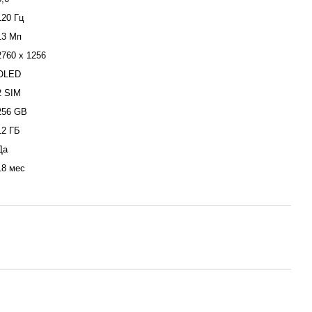
120 Гц
13 Мп
2760 x 1256
OLED
2 SIM
256 GB
12 ГБ
Да
18 мес