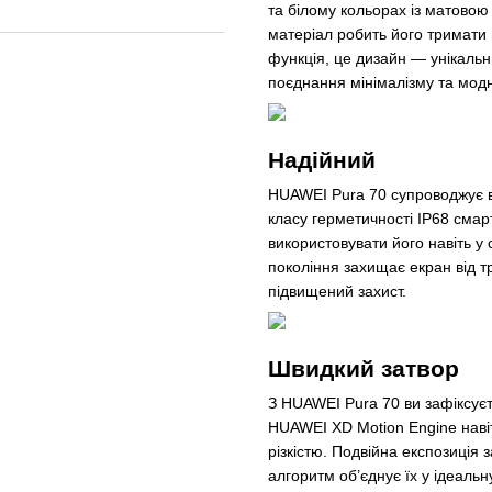
та білому кольорах із матово
матеріал робить його тримати 
функція, це дизайн — унікаль
поєднання мінімалізму та мод
Надійний
HUAWEI Pura 70 супроводжує ва
класу герметичності IP68 смар
використовувати його навіть у 
покоління захищає екран від т
підвищений захист.
Швидкий затвор
З HUAWEI Pura 70 ви зафіксує
HUAWEI XD Motion Engine наві
різкістю. Подвійна експозиція 
алгоритм об’єднує їх у ідеаль