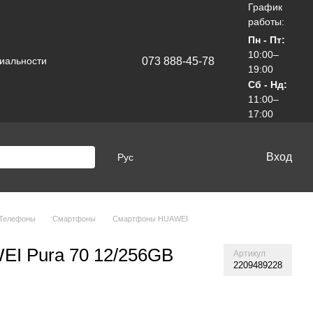
График
работы:
Пн - Пт:
10:00–
073 888-45-78
иальности
19:00
Сб - Нд:
11:00–
17:00
Вход
Рус
 Телефоны
Смартфоны
Смартфоны HUAWEI
I Pura 70 12/256GB
Артикул
2209489228