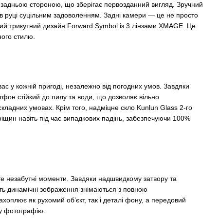
ю задньою стороною, що зберігає первозданний вигляд. Зручний
в руці суцільним задоволенням. Задні камери — це не просто
ний трикутний дизайн Forward Symbol із 3 лінзами XMAGE. Це
ного стилю.
с у кожній пригоді, незалежно від погодних умов. Завдяки
тфон стійкий до пилу та води, що дозволяє вільно
складних умовах. Крім того, надміцне скло Kunlun Glass 2-го
ріщин навіть під час випадкових падінь, забезпечуючи 100%
те незабутні моменти. Завдяки надшвидкому затвору та
ть динамічні зображення знімаються з повною
захоплює як рухомий об’єкт, так і деталі фону, а передовий
ну фотографію.