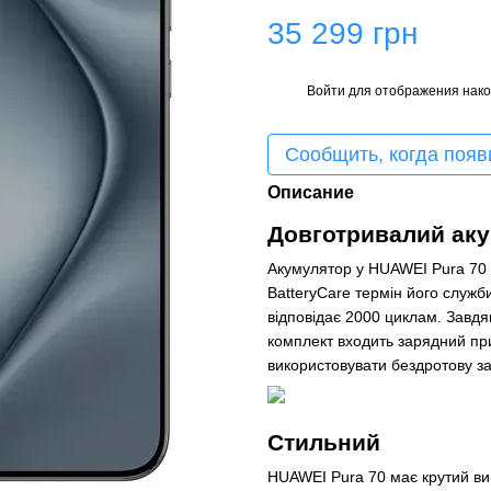
35 299 грн
Войти
для отображения нако
%
Сообщить, когда появ
Описание
Довготривалий ак
Акумулятор у HUAWEI Pura 70 
BatteryCare термін його служб
відповідає 2000 циклам. Завдяк
комплект входить зарядний пр
використовувати бездротову з
Стильний
HUAWEI Pura 70 має крутий виг